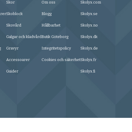
Skor
Om oss
Skolyx.com
urer
Skoblock
Blogg
Skolyx.se
Skovård
Hållbarhet
Skolyx.no
Galgar och klädvård
Butik Göteborg
Skolyx.dk
g
Gravyr
Integritetspolicy
Skolyx.de
Accessoarer
Cookies och säkerhet
Skolyx.fr
Guider
Skolyx.fi