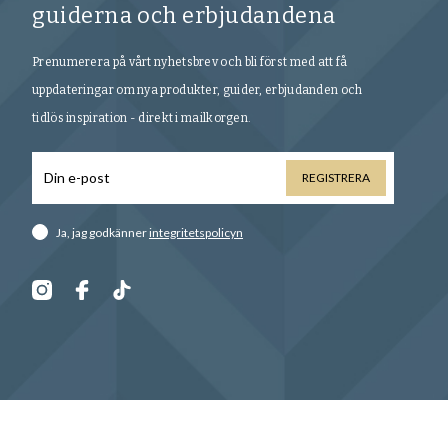
guiderna och erbjudandena
Prenumerera på vårt nyhetsbrev och bli först med att få
uppdateringar om nya produkter, guider, erbjudanden och
tidlös inspiration - direkt i mailkorgen.
REGISTRERA
Ja, jag godkänner
integritetspolicyn