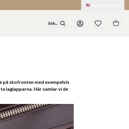
🇺🇸
United States
(
USD
)
både på skofronten med exempelvis
a laglapparna. Här samlar vi de