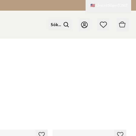
🇺🇸
United States
(
USD
)