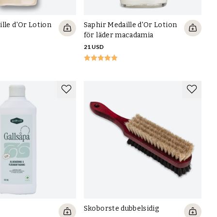
lle d'Or Lotion
Saphir Medaille d'Or Lotion
för läder macadamia
21 USD
Skoborste dubbelsidig