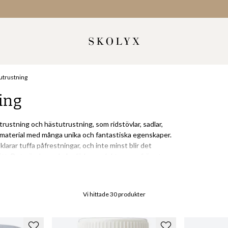
tutrustning
ing
trustning och hästutrustning, som ridstövlar, sadlar,
gt material med många unika och fantastiska egenskaper.
klarar tuffa påfrestningar, och inte minst blir det
sätt. Det gör du med våra läderprodukter som främst
re av produkter för lädervård och skovård.
Vi hittade
30
produkter
ård av hästprodukter och