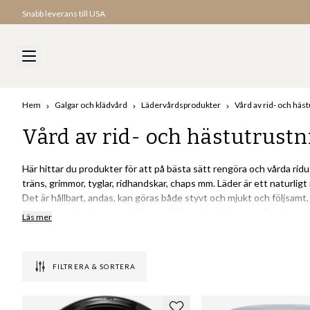
Snabb leverans till USA
Hem
Galgar och klädvård
Lädervårdsprodukter
Vård av rid- och häs
Vård av rid- och hästutrustn
Här hittar du produkter för att på bästa sätt rengöra och vårda ridu
träns, grimmor, tyglar, ridhandskar, chaps mm. Läder är ett naturli
Det är hållbart, andas, kan göras både styvt och mjukt och följsamt, 
vackrare och vackrare med åren, så länge det sköts om på ett bra 
Läs mer
kommer från franska märket Saphir, en av världens främsta tillverka
FILTRERA & SORTERA
Vad gör Saphir till ett bra märke för v
ridprodukter?