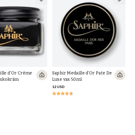
ille d'Or Crème
Saphir Medaille d'Or Pate De
 skokräm
Luxe vax 50ml
12 USD