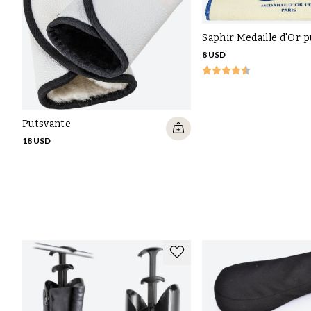
Saphir Medaille d'Or 
8 USD
Putsvante
18 USD