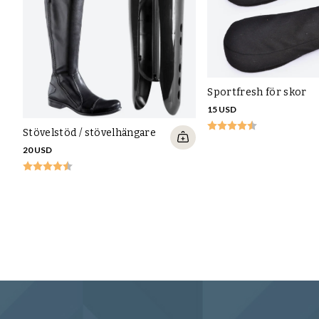
Sportfresh för skor
15 USD
Stövelstöd / stövelhängare
20 USD