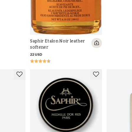
smuts får gno in sig i lädret. Använd en
borste med skaft
,
orka med.
n och inte drar ihop sig, och idealt också
stövelsträckare
att förstärka skyddet. Använd en färgad skokräm
h göra kängorna fina igen, eller på grövre ridstövlar ett
Saphir Etalon Noir leather
använda exempelvis
Saphir Renovateur Crème
. Vill man ha
softener
r Pate de Lux
. Avsluta alltid vården med att borsta upp
22 USD
jupet, det görs med fördel med en
Saphirs milda men
mma?
lbehör i läder på bästa sätt för att hålla dem fina och
äder. Det här är utrustning som ofta utsätts för slitage
ästen. Det vackra med läder är att det kan rengöras och