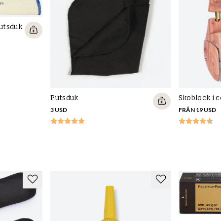
putsduk
Putsduk
Skoblock i 
3 USD
FRÅN 19 USD