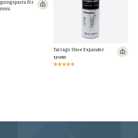
agningspasta för
gummi
Tarrago Shoe Expander
12 USD