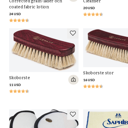
Corrected grain-läder och
Cleanser
coated fabric lotion
20 USD
24 USD
Skoborste stor
Skoborste
16 USD
11 USD