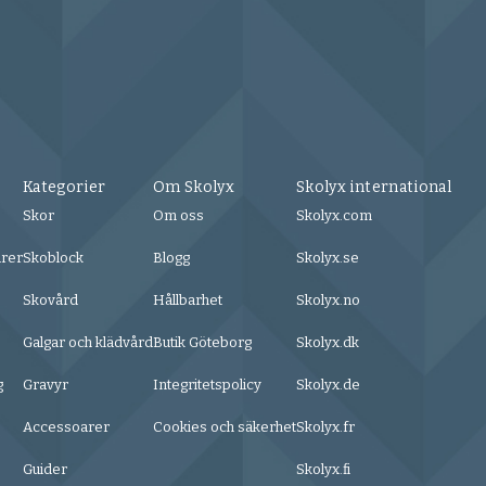
Kategorier
Om Skolyx
Skolyx international
Skor
Om oss
Skolyx.com
urer
Skoblock
Blogg
Skolyx.se
Skovård
Hållbarhet
Skolyx.no
Galgar och klädvård
Butik Göteborg
Skolyx.dk
g
Gravyr
Integritetspolicy
Skolyx.de
Accessoarer
Cookies och säkerhet
Skolyx.fr
Guider
Skolyx.fi