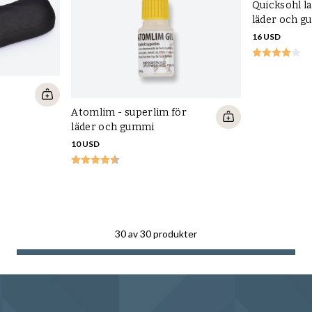
Quicksohl l
läder och 
16 USD
Atomlim - superlim för
läder och gummi
10 USD
30
av
30
produkter