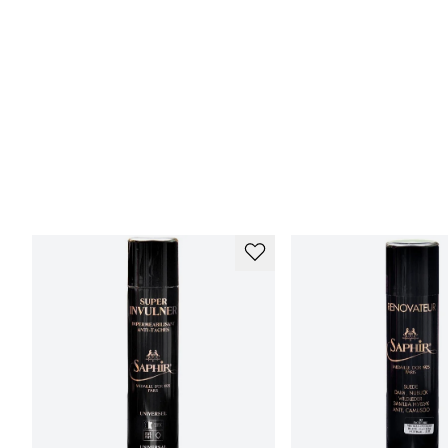
Några enkla steg för att ta hand om ridstövlar:
- Borsta eller torka av dem efter varje användning så att inte ytlig 
och om det varit blött kan en vanlig fuktad disktrasa vara bra att t
- Använd gärna
skoblock i trä
så att själva skodelen bibehåller forme
som bibehåller formen på stövlarnas skaft.
- Vårda kängorna regelbundet så att lädret inte torkar ut och för 
som
Saphir Medaille d'Or Crème Pommadier
för att täcka märken oc
läderfett som
Saphir Dubbin Grease
. Behöver de djupvård kan du 
ordentlig glans avslutas med en vaxpolish som
Saphir Medaille d'O
stövlarna med en bra
skoborste
.
- När ridstövlarna är ordentligt smutsiga behöver de rengöras på d
effektiva lädertvål
.
Hur sköter jag om sadel, träns och gri
Se till att tvätta och vårda sadel, träns, grimma, tyglar och andra til
förlänga livslängden. Det gäller även andra rid- och hästtillbehör i l
och smuts samtidigt som de också utsätts för väta och svett från h
återställas även efter att ha varit riktigt illa däran.