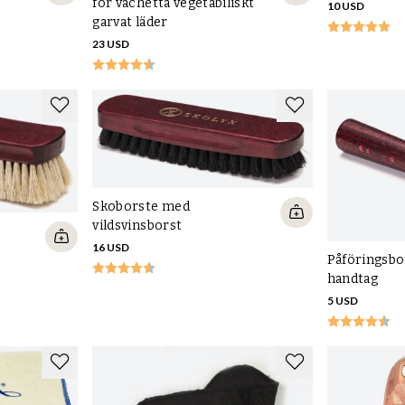
för vachetta vegetabiliskt
10 USD
garvat läder
23 USD
Skoborste med
vildsvinsborst
16 USD
Påföringsbo
handtag
5 USD