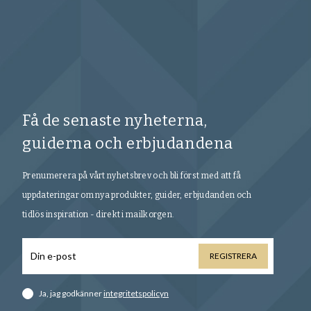
Få de senaste nyheterna,
guiderna och erbjudandena
Prenumerera på vårt nyhetsbrev och bli först med att få
uppdateringar om nya produkter, guider, erbjudanden och
tidlös inspiration - direkt i mailkorgen.
REGISTRERA
Ja, jag godkänner
integritetspolicyn