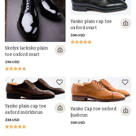
Yanko plain cap toe
oxford svart
334 USD
Skolyx lacksko plain
toe oxford svart
196 USD
Yanko plain cap toe
Yanko Cap toe oxford
oxford mörkbrun
ljusbrun
334 USD
334 USD