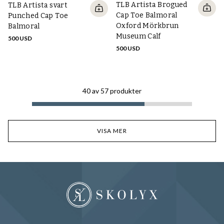
TLB Artista Brogued
TLB Artista svart
Cap Toe Balmoral
Punched Cap Toe
Oxford Mörkbrun
Balmoral
Museum Calf
500 USD
500 USD
40
av
57
produkter
VISA MER