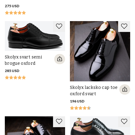
275 USD
Skolyx svart semi
brogue oxford
285 USD
Skolyx lacksko cap toe
oxford svart
196 USD