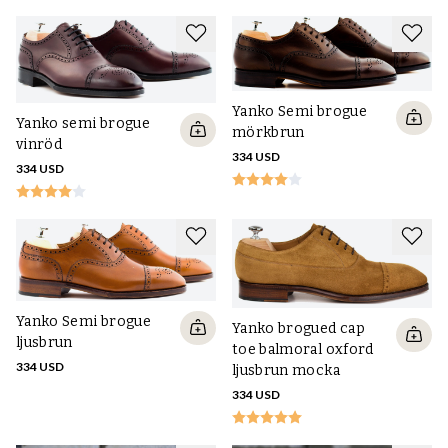
Yanko Semi brogue
Yanko semi brogue
mörkbrun
vinröd
334 USD
334 USD
Yanko Semi brogue
Yanko brogued cap
ljusbrun
toe balmoral oxford
334 USD
ljusbrun mocka
334 USD