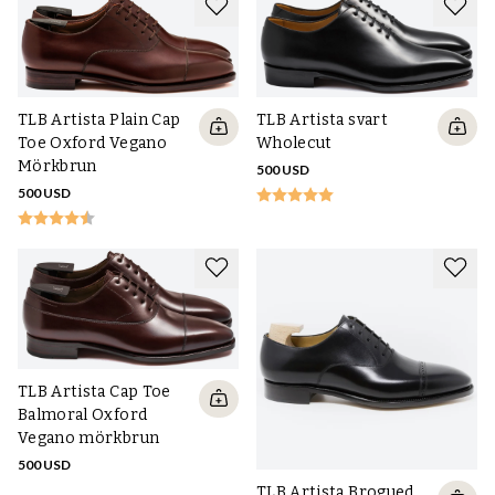
TLB Artista svart
TLB Artista Plain Cap
Wholecut
Toe Oxford Vegano
Mörkbrun
500 USD
500 USD
TLB Artista Cap Toe
Balmoral Oxford
Vegano mörkbrun
500 USD
TLB Artista Brogued