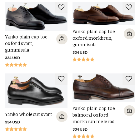
Yanko plain cap toe
Yanko plain cap toe
oxford mörkbrun,
oxford svart,
gummisula
gummisula
334 USD
334 USD
Yanko plain cap toe
Yanko wholecut svart
balmoral oxford
mörkbrun melerad
334 USD
334 USD