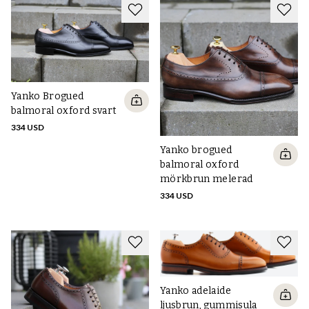
Yanko Brogued
balmoral oxford svart
334 USD
Yanko brogued
balmoral oxford
mörkbrun melerad
334 USD
Yanko adelaide
ljusbrun, gummisula