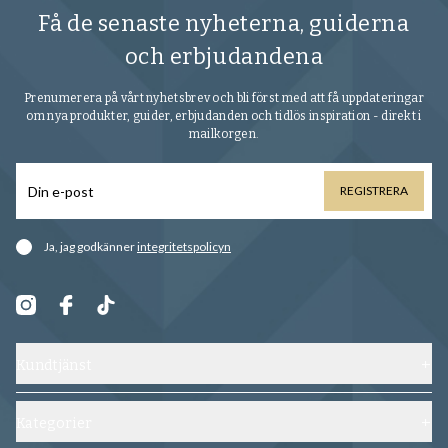
Få de senaste nyheterna, guiderna
och erbjudandena
Prenumerera på vårt nyhetsbrev och bli först med att få uppdateringar
om nya produkter, guider, erbjudanden och tidlös inspiration - direkt i
mailkorgen.
REGISTRERA
Ja, jag godkänner
integritetspolicyn
Kundtjänst
Kontakta oss
Frakt, byten och returer
Kategorier