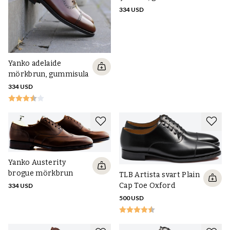
334 USD
Yanko adelaide
mörkbrun, gummisula
334 USD
Yanko Austerity
brogue mörkbrun
TLB Artista svart Plain
Cap Toe Oxford
334 USD
500 USD