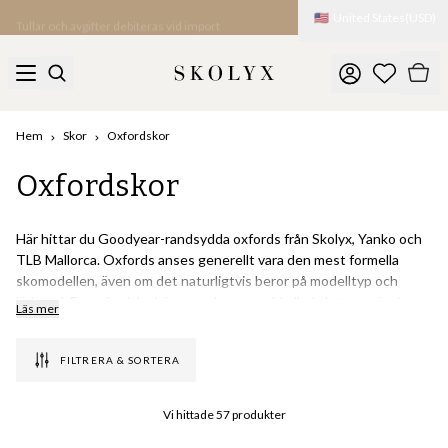
🇺🇸
United States
(
USD
)
Tullar och avgifter debiteras vid import
Hem
Skor
Oxfordskor
Oxfordskor
Här hittar du Goodyear-randsydda oxfords från Skolyx, Yanko och
TLB Mallorca. Oxfords anses generellt vara den mest formella
skomodellen, även om det naturligtvis beror på modelltyp och
läderval. En oxfordsko kännetecknas av så kallad sluten snörning,
Läs mer
där plösen har fästs på insidan av skon och enbart syns längst upp
på skon och under eventuell liten glipa vid snörningen.
FILTRERA & SORTERA
I vårt utbud finner du flera olika oxfordmodeller med eller utan
broguemönster (perforeringar i lädret) och med lädersula eller
Vi hittade
57
produkter
gummisula. Mest formell är plain cap toe oxforden i svart läder, som