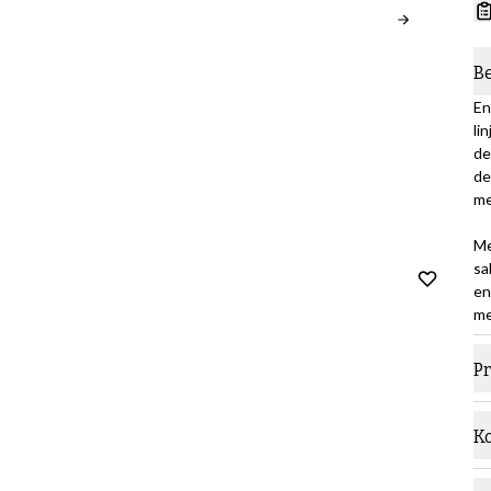
B
En
li
de
de
me
Me
sa
en
me
P
M
K
L
Ko