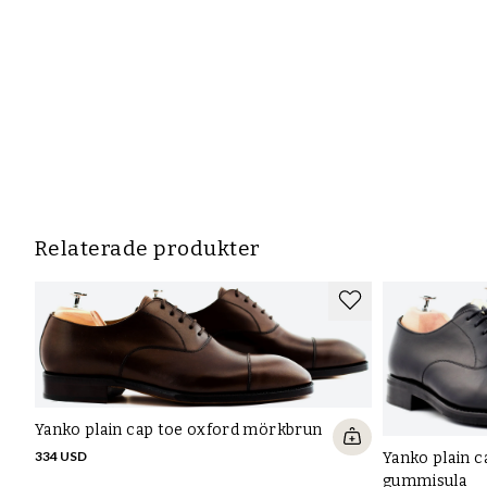
Relaterade produkter
Yanko plain cap toe oxford mörkbrun
334 USD
Yanko plain c
gummisula