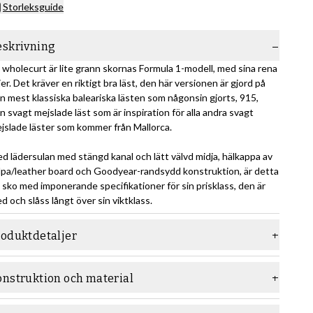
Storleksguide
eskrivning
 wholecurt är lite grann skornas Formula 1-modell, med sina rena
njer. Det kräver en riktigt bra läst, den här versionen är gjord på
n mest klassiska baleariska lästen som någonsin gjorts, 915,
n svagt mejslade läst som är inspiration för alla andra svagt
jslade läster som kommer från Mallorca.
d lädersulan med stängd kanal och lätt välvd midja, hälkappa av
lpa/leather board och Goodyear-randsydd konstruktion, är detta
 sko med imponerande specifikationer för sin prisklass, den är
d och slåss långt över sin viktklass.
roduktdetaljer
aterial
Slätt läder
onstruktion och material
äst
915
nstruktion: