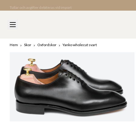
Tullar och avgifter debiteras vid import
Hem
Skor
Oxfordskor
Yanko wholecut svart