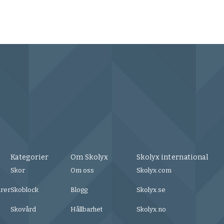
Kategorier
Om Skolyx
Skolyx international
Skor
Om oss
Skolyx.com
urer
Skoblock
Blogg
Skolyx.se
Skovård
Hållbarhet
Skolyx.no