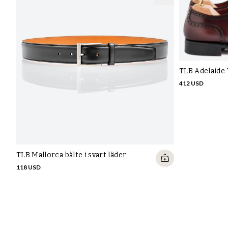
TLB Adelaide
412 USD
TLB Mallorca bälte i svart läder
118 USD