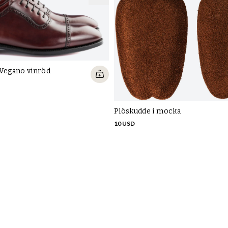
pr
br
Gu
su
be
 Vegano vinröd
Plöskudde i mocka
10 USD