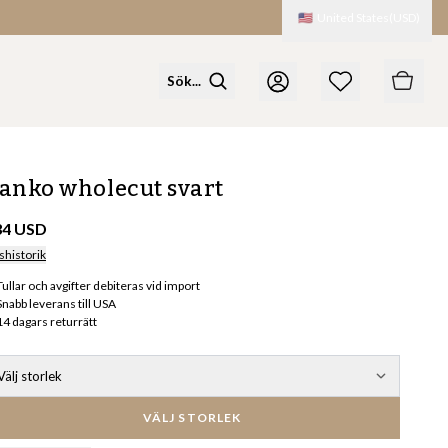
🇺🇸
United States
(
USD
)
anko wholecut svart
34 USD
shistorik
Tullar och avgifter debiteras vid import
Snabb leverans till USA
14 dagars returrätt
Välj storlek
VÄLJ STORLEK