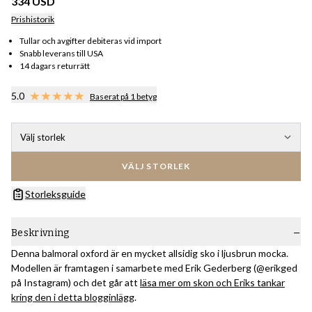
334 USD
Prishistorik
Tullar och avgifter debiteras vid import
Snabb leverans till USA
14 dagars returrätt
5.0
Baserat på 1 betyg
Välj storlek
VÄLJ STORLEK
Storleksguide
Beskrivning
Denna balmoral oxford är en mycket allsidig sko i ljusbrun mocka.
Modellen är framtagen i samarbete med Erik Gederberg (@erikged
på Instagram) och det går att
läsa mer om skon och Eriks tankar
kring den i detta blogginlägg
.