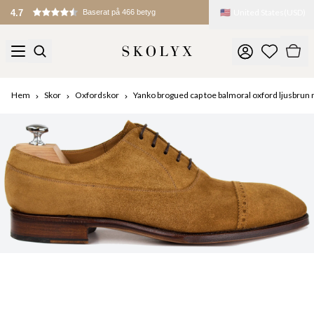
🇺🇸
United States
(
USD
)
Tullar och avgifter debiteras vid import
Hem
Skor
Oxfordskor
Yanko brogued cap toe balmoral oxford ljusbrun