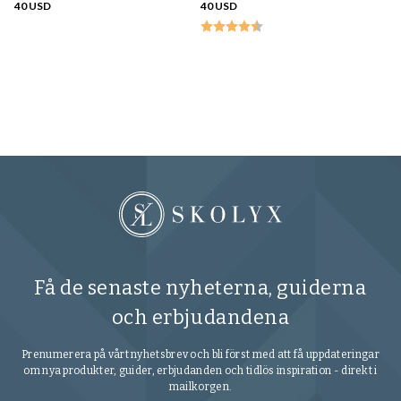
40 USD
40 USD
Sk
c
40
Få de senaste nyheterna, guiderna
och erbjudandena
Prenumerera på vårt nyhetsbrev och bli först med att få uppdateringar
om nya produkter, guider, erbjudanden och tidlös inspiration - direkt i
mailkorgen.