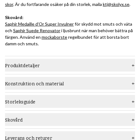
skor
. Är du fortfarande osäker på din storlek, maila
ktj@skolyx.se
.
Skovård:
Saphir Medaille d'Or Super Invulner
för skydd mot smuts och väta
och
Saphir Suede Renovator
i ljusbrunt när man behöver bättra på
färgen. Använd en
mockaborste
regelbundet för att borsta bort
damm och smuts.
Produktdetaljer
Material
Mocka
Konstruktion och material
Läst
915
Konstruktion:
Den Goodyear-randsydda konstruktionsmetoden är ett relativt
Sula
Lädersula
Storleksguide
avancerat sätt att bygga skor som kräver en hög hantverksnivå,
Typ
Oxford
och som ger hållbara skor som lätt kan sulas om flera gånger.
Lär dig allt om Goodyear-randsydda skokonstruktion i den här
Skovård
Vidd
F (standard)
guiden
.
Rekommenderade skovårdsprodukter:
Kön
Män
Före användning, gå över skorna försiktigt med en mockaborste
Leverans och returer
Nedan en bild som ger en översikt över konstruktionen: