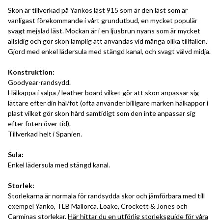
Skon är tillverkad på Yankos läst 915 som är den läst som är
vanligast förekommande i vårt grundutbud, en mycket populär
svagt mejslad läst. Mockan är i en ljusbrun nyans som är mycket
allsidig och gör skon lämplig att användas vid många olika tillfällen.
Gjord med enkel lädersula med stängd kanal, och svagt välvd midja.
Konstruktion:
Goodyear-randsydd.
Hälkappa i salpa / leather board vilket gör att skon anpassar sig
lättare efter din häl/fot (ofta använder billigare märken hälkappor i
plast vilket gör skon hård samtidigt som den inte anpassar sig
efter foten över tid).
Tillverkad helt i Spanien.
Sula:
Enkel lädersula med stängd kanal.
Storlek:
Storlekarna är normala för randsydda skor och jämförbara med till
exempel Yanko, TLB Mallorca, Loake, Crockett & Jones och
Carminas storlekar.
Här hittar du en utförlig storleksguide för våra