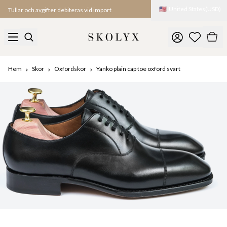
🇺🇸
United States
(
USD
)
Tullar och avgifter debiteras vid import
Hem
Skor
Oxfordskor
Yanko plain cap toe oxford svart