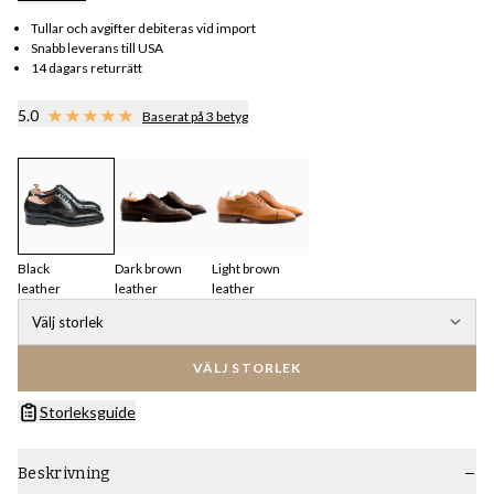
Tullar och avgifter debiteras vid import
Snabb leverans till USA
14 dagars returrätt
5.0
Baserat på 3 betyg
Black
Dark brown
Light brown
leather
leather
leather
Välj storlek
VÄLJ STORLEK
Storleksguide
Beskrivning