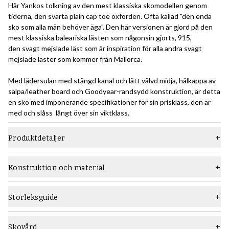
Här Yankos tolkning av den mest klassiska skomodellen genom
tiderna, den svarta plain cap toe oxforden. Ofta kallad "den enda
sko som alla män behöver äga". Den här versionen är gjord på den
mest klassiska baleariska lästen som någonsin gjorts, 915,
den svagt mejslade läst som är inspiration för alla andra svagt
mejslade läster som kommer från Mallorca.
Med lädersulan med stängd kanal och lätt välvd midja, hälkappa av
salpa/leather board och Goodyear-randsydd konstruktion, är detta
en sko med imponerande specifikationer för sin prisklass, den är
med och slåss långt över sin viktklass.
Produktdetaljer
Material
Slätt läder
Konstruktion och material
Läst
915
Konstruktion:
Den Goodyear-randsydda konstruktionsmetoden är ett relativt
Sula
Lädersula
Storleksguide
avancerat sätt att bygga skor som kräver en hög hantverksnivå,
Typ
Oxford
och som ger hållbara skor som lätt kan sulas om flera gånger.
Lär dig allt om Goodyear-randsydda skokonstruktion i den här
Skovård