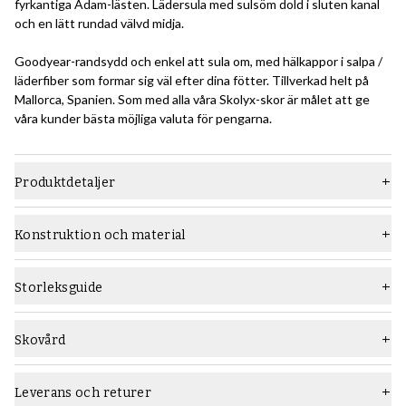
fyrkantiga Adam-lästen. Lädersula med sulsöm dold i sluten kanal
och en lätt rundad välvd midja.
Goodyear-randsydd och enkel att sula om, med hälkappor i salpa /
läderfiber som formar sig väl efter dina fötter. Tillverkad helt på
Mallorca, Spanien. Som med alla våra Skolyx-skor är målet att ge
våra kunder bästa möjliga valuta för pengarna.
Produktdetaljer
Material
Slätt läder
Konstruktion och material
Läst
Adam
Konstruktion:
Den Goodyear-randsydda konstruktionsmetoden är ett relativt
Sula
Lädersula
Storleksguide
avancerat sätt att bygga skor som kräver en hög hantverksnivå,
Typ
Oxford
och som ger hållbara skor som lätt kan sulas om flera gånger.
Lär dig allt om Goodyear-randsydda skokonstruktion i den här
Skovård
Vidd
F (standard)
guiden
.
Rekommenderade skovårdsprodukter:
Kön
Män
Använd
Saphir Medaille d'Or Creme Pommadier
skokräm och
Leverans och returer
Nedan en bild som ger en översikt över konstruktionen:
Saphir Medaille d'Or Creme Pommadier
vaxpolish i svart för