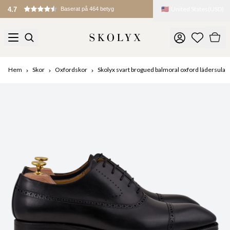
🇺🇸
United States
(
USD
)
4.7
Baserat på 464 betyg
Hem
Skor
Oxfordskor
Skolyx svart brogued balmoral oxford lädersula