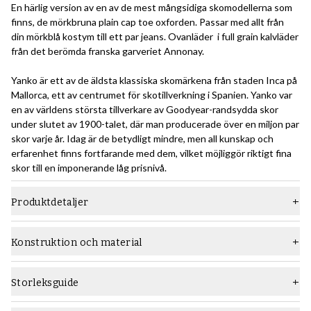
En härlig version av en av de mest mångsidiga skomodellerna som
finns, de mörkbruna plain cap toe oxforden. Passar med allt från
din mörkblå kostym till ett par jeans. Ovanläder i full grain kalvläder
från det berömda franska garveriet Annonay.
Yanko är ett av de äldsta klassiska skomärkena från staden Inca på
Mallorca, ett av centrumet för skotillverkning i Spanien. Yanko var
en av världens största tillverkare av Goodyear-randsydda skor
under slutet av 1900-talet, där man producerade över en miljon par
skor varje år. Idag är de betydligt mindre, men all kunskap och
erfarenhet finns fortfarande med dem, vilket möjliggör riktigt fina
skor till en imponerande låg prisnivå.
Produktdetaljer
Material
Slätt läder
Konstruktion och material
Läst
915
Konstruktion:
Den Goodyear-randsydda konstruktionsmetoden är ett relativt
Sula
Lädersula
Storleksguide
avancerat sätt att bygga skor som kräver en hög hantverksnivå,
Typ
Oxford
och som ger hållbara skor som lätt kan sulas om flera gånger.