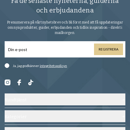
Få de senaste nyheterna, guiderna
och erbjudandena
Prenumerera på vårt nyhetsbrev och bli först med att få uppdateringar
om nya produkter, guider, erbjudanden och tidlös inspiration - direkt i
mailkorgen.
REGISTRERA
Ja, jag godkänner
integritetspolicyn
Kundtjänst
Kontakta oss
Frakt, byten och returer
Kategorier
Vanliga frågor
Skor