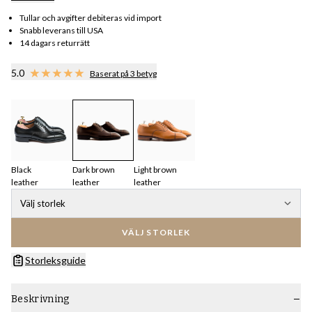
Tullar och avgifter debiteras vid import
Snabb leverans till USA
14 dagars returrätt
5.0
Baserat på 3 betyg
Black
Dark brown
Light brown
leather
leather
leather
Välj storlek
VÄLJ STORLEK
Storleksguide
Beskrivning