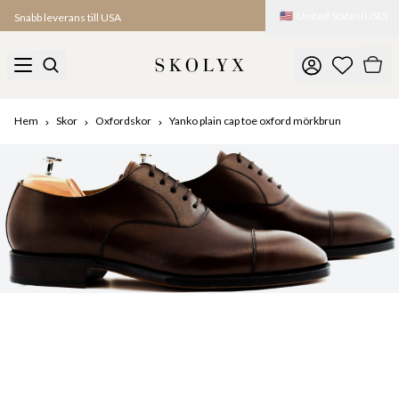
🇺🇸
United States
(
USD
)
Snabb leverans till USA
Hem
Skor
Oxfordskor
Yanko plain cap toe oxford mörkbrun