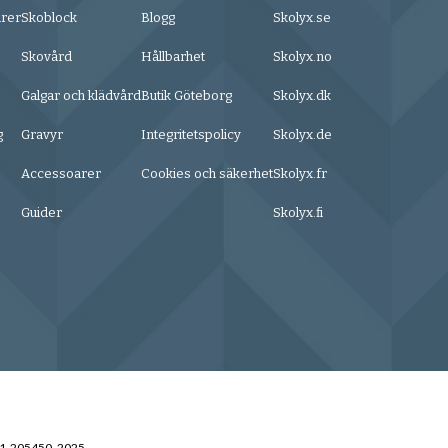
urer
Skoblock
Blogg
Skolyx.se
Skovård
Hållbarhet
Skolyx.no
Galgar och klädvård
Butik Göteborg
Skolyx.dk
g
Gravyr
Integritetspolicy
Skolyx.de
Accessoarer
Cookies och säkerhet
Skolyx.fr
Guider
Skolyx.fi
31-205450, 2025