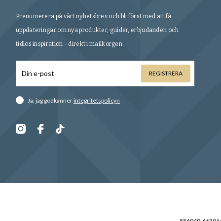
Prenumerera på vårt nyhetsbrev och bli först med att få
uppdateringar om nya produkter, guider, erbjudanden och
tidlös inspiration - direkt i mailkorgen.
REGISTRERA
Ja, jag godkänner
integritetspolicyn
556949-6630 Mo