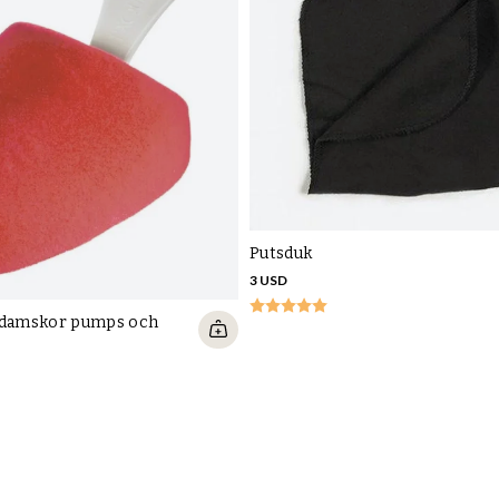
Putsduk
3 USD
 damskor pumps och