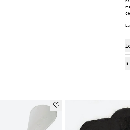
ha
me
de
Lä
L
R