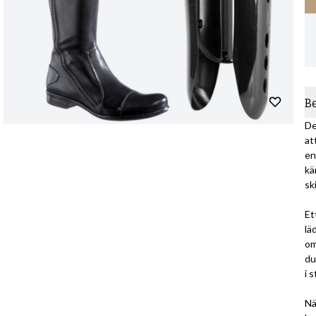
B
De
at
en
kä
sk
Et
lä
om
du
i 
Nä