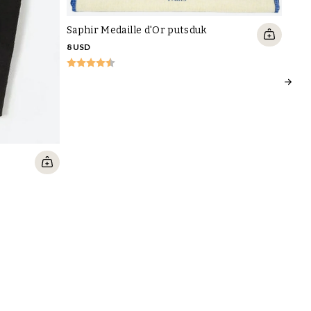
Saphir Medaille d'Or putsduk
8 USD
Moc
14 U