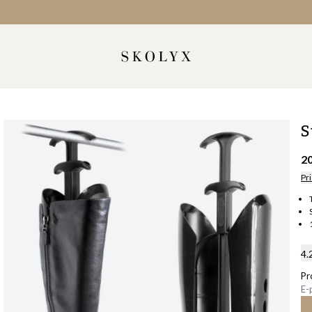
S
2
Pri
4.
Pr