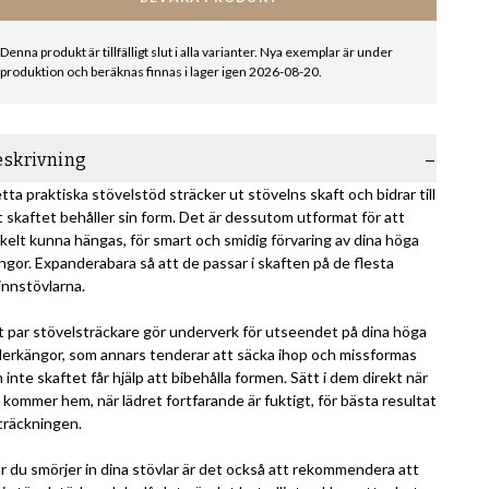
Denna produkt är tillfälligt slut i alla varianter. Nya exemplar är under
produktion och beräknas finnas i lager igen 2026-08-20.
eskrivning
tta praktiska stövelstöd sträcker ut stövelns skaft och bidrar till
t skaftet behåller sin form. Det är dessutom utformat för att
kelt kunna hängas, för smart och smidig förvaring av dina höga
ngor. Expanderabara så att de passar i skaften på de flesta
innstövlarna.
t par stövelsträckare gör underverk för utseendet på dina höga
derkängor, som annars tenderar att säcka ihop och missformas
 inte skaftet får hjälp att bibehålla formen. Sätt i dem direkt när
 kommer hem, när lädret fortfarande är fuktigt, för bästa resultat
sträckningen.
r du smörjer in dina stövlar är det också att rekommendera att