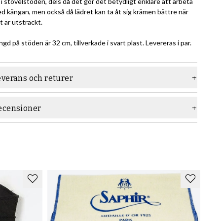
 i stövelstöden, dels då det gör det betydligt enklare att arbeta
d kängan, men också då lädret kan ta åt sig krämen bättre när
t är utsträckt.
ngd på stöden är 32 cm, tillverkade i svart plast. Levereras i par.
everans och returer
ecensioner