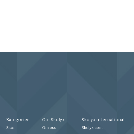
Saph
17 U
Kategorier
Om Skolyx
Skolyx international
Skor
Om oss
Skolyx.com