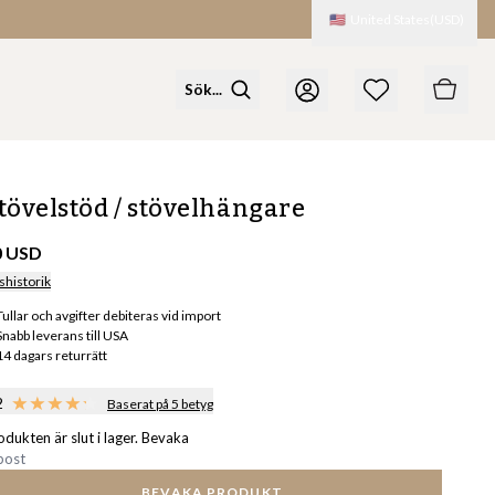
🇺🇸
United States
(
USD
)
tövelstöd / stövelhängare
0 USD
shistorik
Tullar och avgifter debiteras vid import
Snabb leverans till USA
14 dagars returrätt
2
Baserat på 5 betyg
odukten är slut i lager. Bevaka
BEVAKA PRODUKT