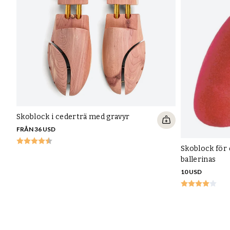
Skoblock i cederträ med gravyr
FRÅN 36 USD
Skoblock för
ballerinas
10 USD