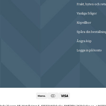
Frakt, byten och ret
Vanliga frågor
Köpvillkor
Spåra din beställnin
Ångra köp
Logga in på konto
de i Europa AB, Metallvägen 5, 43533 Mölnlycke, SWEDEN, ktj@skolyx.se , +46(0)