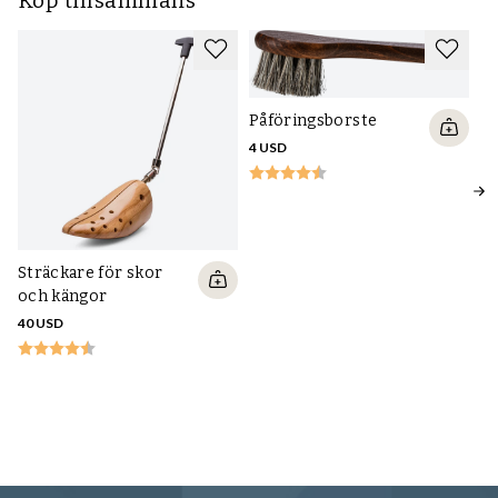
Köp tillsammans
Påföringsborste
4 USD
Sträckare för skor
och kängor
40 USD
Tu
m
13