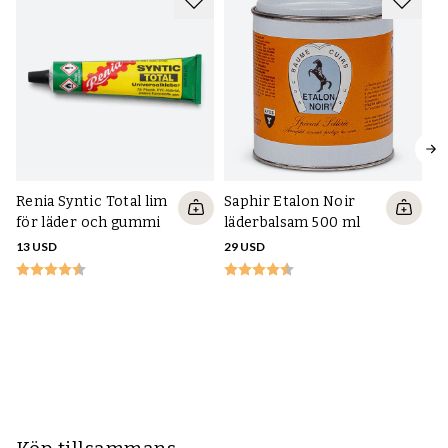
Renia Syntic Total lim
Saphir Etalon Noir
för läder och gummi
läderbalsam 500 ml
13 USD
29 USD
Sa
sp
o
12