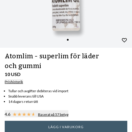
Atomlim - superlim för läder
och gummi
10 USD
Prishistorik
Tullar och avgifter debiteras vid import
Snabb leverans till USA
14 dagars returrätt
4.6
Baserat på 57 betyg
LÄGG I VARUKORG