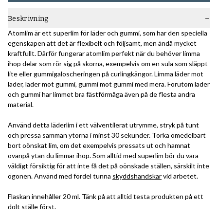
Beskrivning
Atomlim är ett superlim för läder och gummi, som har den speciella
egenskapen att det är flexibelt och följsamt, men ändå mycket
kraftfullt. Därför fungerar atomlim perfekt när du behöver limma
ihop delar som rör sig på skorna, exempelvis om en sula som släppt
lite eller gummigaloscheringen på curlingkängor. Limma läder mot
läder, läder mot gummi, gummi mot gummi med mera. Förutom läder
och gummi har limmet bra fästförmåga även på de flesta andra
material.
Använd detta läderlim i ett välventilerat utrymme, stryk på tunt
och pressa samman ytorna i minst 30 sekunder. Torka omedelbart
bort oönskat lim, om det exempelvis pressats ut och hamnat
ovanpå ytan du limmar ihop. Som alltid med superlim bör du vara
väldigt försiktig för att inte få det på oönskade ställen, särskilt inte
ögonen. Använd med fördel tunna
skyddshandskar
vid arbetet.
Flaskan innehåller 20 ml. Tänk på att alltid testa produkten på ett
dolt ställe först.