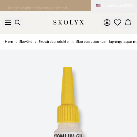
🇺🇸
United States
(
USD
)
Tullar och avgifter debiteras vid import
Hem
Skovård
Skovårdsprodukter
Skoreparation - Lim, lagningslappar m