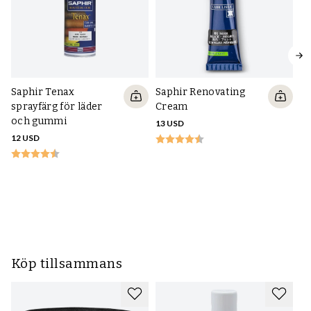
Saphir Tenax
Saphir Renovating
sprayfärg för läder
Cream
och gummi
13 USD
12 USD
Sa
re
18
Köp tillsammans