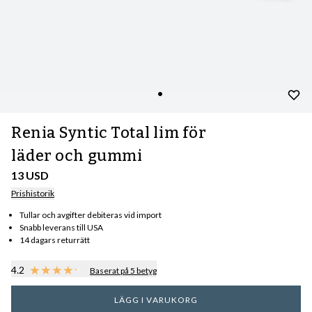
Renia Syntic Total lim för
läder och gummi
13 USD
Prishistorik
Tullar och avgifter debiteras vid import
Snabb leverans till USA
14 dagars returrätt
4.2
Baserat på 5 betyg
LÄGG I VARUKORG