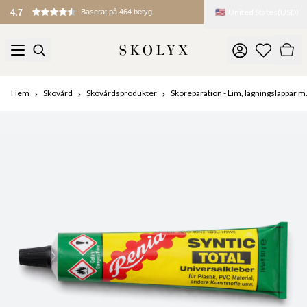
🇺🇸
United States
(
USD
)
4.7
Baserat på 464 betyg
Hem
Skovård
Skovårdsprodukter
Skoreparation - Lim, lagningslappar m