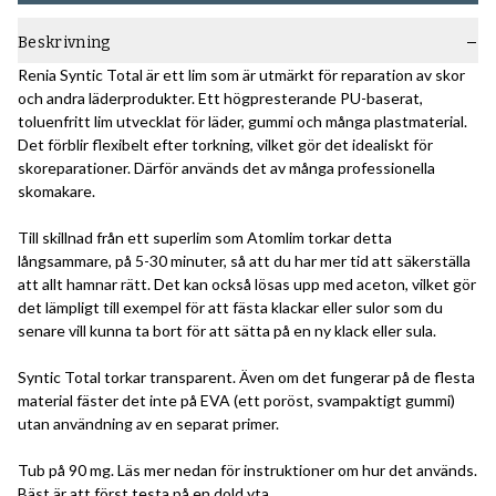
Beskrivning
Renia Syntic Total är ett lim som är utmärkt för reparation av skor
och andra läderprodukter. Ett högpresterande PU-baserat,
toluenfritt lim utvecklat för läder, gummi och många plastmaterial.
Det förblir flexibelt efter torkning, vilket gör det idealiskt för
skoreparationer. Därför används det av många professionella
skomakare.
Till skillnad från ett superlim som Atomlim torkar detta
långsammare, på 5-30 minuter, så att du har mer tid att säkerställa
att allt hamnar rätt. Det kan också lösas upp med aceton, vilket gör
det lämpligt till exempel för att fästa klackar eller sulor som du
senare vill kunna ta bort för att sätta på en ny klack eller sula.
Syntic Total torkar transparent. Även om det fungerar på de flesta
material fäster det inte på EVA (ett poröst, svampaktigt gummi)
utan användning av en separat primer.
Tub på 90 mg. Läs mer nedan för instruktioner om hur det används.
Bäst är att först testa på en dold yta.