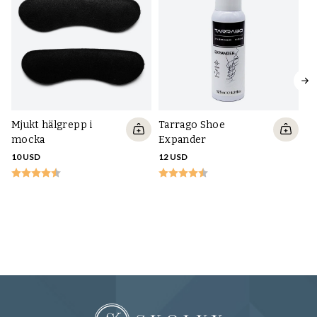
Tarrago Shoe
Mjukt hälgrepp i
Expander
mocka
12 USD
10 USD
Ta
Pa
13