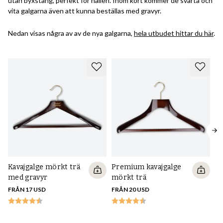
utan byxstång, perfekt för hallen. Inom kort kommer de svarta och
vita galgarna även att kunna beställas med gravyr.
Nedan visas några av av de nya galgarna,
hela utbudet hittar du här
.
Kavajgalge mörkt trä
Premium kavajgalge
med gravyr
mörkt trä
FRÅN 17 USD
FRÅN 20 USD
Pr
vi