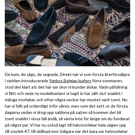
De kom, de sågs, de segrade. Direkt när vi som första återförsäljare
i världen introducerade
Yankos Belgian loafers
förra sommaren,
stod det klart att det här var skor ni kunder älskar. Varje påfyllning
vi fått och varje ny modellvariant vi tagit in har sålt slut snabbt i
många storlekar, och efter några veckor har mycket varit tomt. Nu
har vi fyllt på ordentligt inför våren, men som det sett ut de första
dagarna sedan vi drog upp saldona på sajten så kommer det bli
tomt snabbt i vissa fall ändå, så vänta inte för länge om du funderat
på något par. Vi har nu också lagt till halvstorlekar hela vägen upp
till storlek 47, till skillnad mot tidigare när det bara var helstorlekar