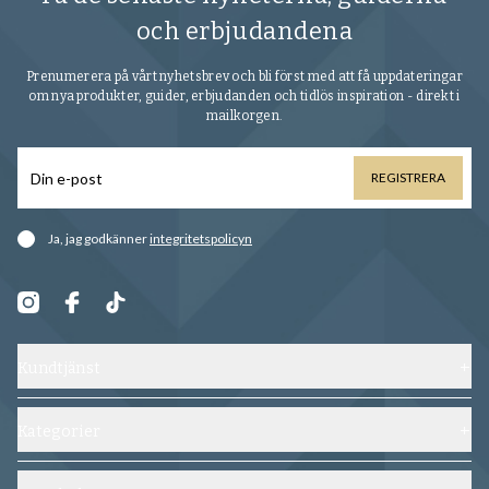
och erbjudandena
Prenumerera på vårt nyhetsbrev och bli först med att få uppdateringar
om nya produkter, guider, erbjudanden och tidlös inspiration - direkt i
mailkorgen.
REGISTRERA
Ja, jag godkänner
integritetspolicyn
Kundtjänst
Kontakta oss
Frakt, byten och returer
Kategorier
Vanliga frågor
Skor