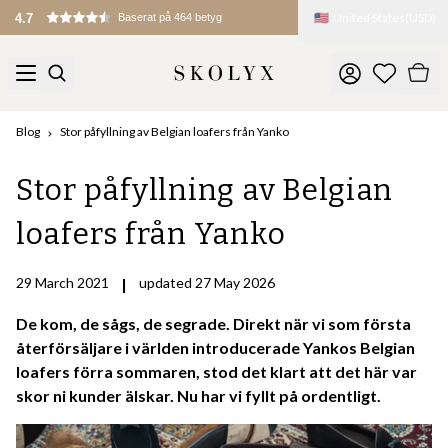
🇺🇸
United States
(
USD
)
4.7
Baserat på 464 betyg
Blog
Stor påfyllning av Belgian loafers från Yanko
Stor påfyllning av Belgian
loafers från Yanko
29 March 2021
|
updated 27 May 2026
De kom, de sågs, de segrade. Direkt när vi som första
återförsäljare i världen introducerade Yankos Belgian
loafers förra sommaren, stod det klart att det här var
skor ni kunder älskar. Nu har vi fyllt på ordentligt.