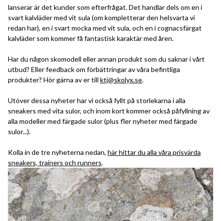
lanserar är det kunder som efterfrågat. Det handlar dels om en i
svart kalvläder med vit sula (om kompletterar den helsvarta vi
redan har), en i svart mocka med vit sula, och en i cognacsfärgat
kalvläder som kommer få fantastisk karaktär med åren.
Har du någon skomodell eller annan produkt som du saknar i vårt
utbud? Eller feedback om förbättringar av våra befintliga
produkter? Hör gärna av er till
ktj@skolyx.se
.
Utöver dessa nyheter har vi också fyllt på storlekarna i alla
sneakers med vita sulor, och inom kort kommer också påfyllning av
alla modeller med färgade sulor (plus fler nyheter med färgade
sulor...).
Kolla in de tre nyheterna nedan,
här hittar du alla våra prisvärda
sneakers, trainers och runners
.