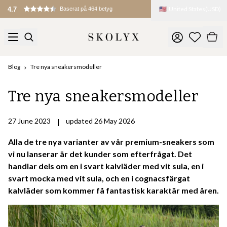
🇺🇸
United States
(
USD
)
4.7
Baserat på 464 betyg
Blog
Tre nya sneakersmodeller
Tre nya sneakersmodeller
27 June 2023
|
updated 26 May 2026
Alla de tre nya varianter av vår premium-sneakers som
vi nu lanserar är det kunder som efterfrågat. Det
handlar dels om en i svart kalvläder med vit sula, en i
svart mocka med vit sula, och en i cognacsfärgat
kalvläder som kommer få fantastisk karaktär med åren.