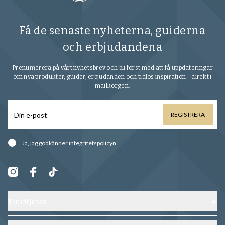
Få de senaste nyheterna, guiderna
och erbjudandena
Prenumerera på vårt nyhetsbrev och bli först med att få uppdateringar
om nya produkter, guider, erbjudanden och tidlös inspiration - direkt i
mailkorgen.
REGISTRERA
Ja, jag godkänner
integritetspolicyn
Kundtjänst
Kontakta oss