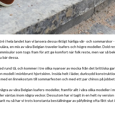
ntré i hela landet kan vi lansera dessa riktigt härliga vår- och sommarsko
lära, en mix av våra Belgian traveler loafers och högre modeller. Dold r
mmisulor som togs fram för att ge komfort när folk reste, men var så bek
du bär dessa.
ed rund tå, och kommer i tre olika nyanser av mocka från det brittiska gar
modell i mörkbrunt hjortskinn. Insida helt i läder, durksydd konstrukti
 med en linnekostym till sommarfesten och med ett par chinos på jobbet. 
några av våra Belgian loafers-modeller, framför allt i våra olika modeller i
fler väntas inom några veckor. Dessutom har vi tagit in en helt ny version 
it nu så har vi trots konstanta beställningar av påfyllning ofta fått slut 