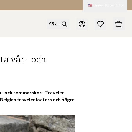
🇺🇸
United States
(
USD
)
ta vår- och
 vår- och sommarskor - Traveler
Belgian traveler loafers och högre