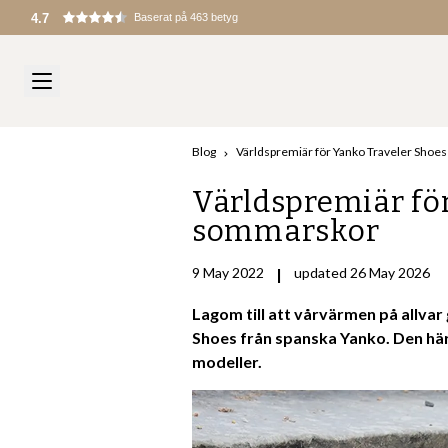
4.7
Baserat på 463 betyg
Blog
Världspremiär för Yanko Traveler Shoes
Världspremiär för
sommarskor
9 May 2022
|
updated 26 May 2026
Lagom till att vårvärmen på allvar 
Shoes från spanska Yanko. Den här
modeller.