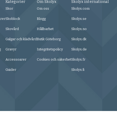
Kategorier
Om Skolyx
Skolyx international
Skor
Om oss
Skolyx.com
urer
Skoblock
Blogg
Skolyx.se
Skovård
Hållbarhet
Skolyx.no
Galgar och klädvård
Butik Göteborg
Skolyx.dk
g
Gravyr
Integritetspolicy
Skolyx.de
Accessoarer
Cookies och säkerhet
Skolyx.fr
Guider
Skolyx.fi