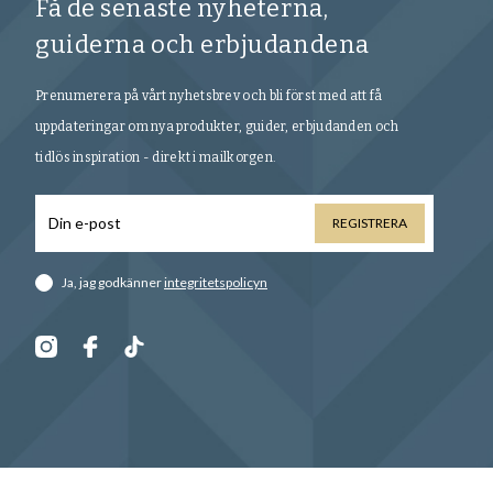
Få de senaste nyheterna,
guiderna och erbjudandena
Prenumerera på vårt nyhetsbrev och bli först med att få
uppdateringar om nya produkter, guider, erbjudanden och
tidlös inspiration - direkt i mailkorgen.
REGISTRERA
Ja, jag godkänner
integritetspolicyn