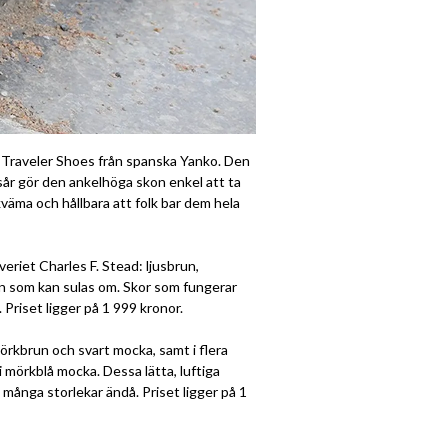
r - Traveler Shoes från spanska Yanko. Den
esår gör den ankelhöga skon enkel att ta
väma och hållbara att folk bar dem hela
veriet Charles F. Stead: ljusbrun,
on som kan sulas om. Skor som fungerar
Priset ligger på 1 999 kronor.
 mörkbrun och svart mocka, samt i flera
i mörkblå mocka. Dessa lätta, luftiga
i många storlekar ändå. Priset ligger på 1