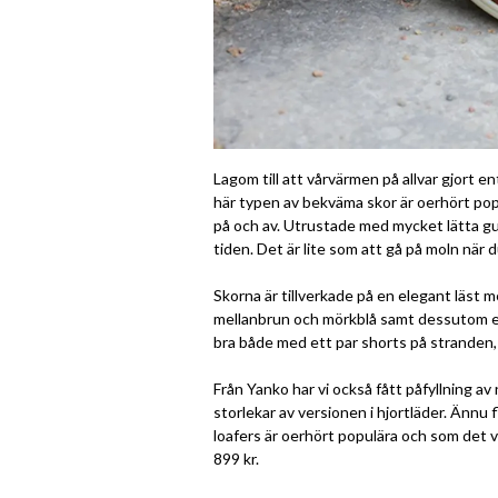
Lagom till att vårvärmen på allvar gjort e
här typen av bekväma skor är oerhört popu
på och av. Utrustade med mycket lätta gu
tiden. Det är lite som att gå på moln när 
Skorna är tillverkade på en elegant läst m
mellanbrun och mörkblå samt dessutom en 
bra både med ett par shorts på stranden,
Från Yanko har vi också fått påfyllning av 
storlekar av versionen i hjortläder. Ännu 
loafers är oerhört populära och som det var
899 kr.