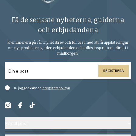
Få de senaste nyheterna, guiderna
och erbjudandena
Prenumerera på vårt nyhetsbrev och bli först med att få uppdateringar
om nya produkter, guider, erbjudanden och tidlös inspiration - direkt i
mailkorgen.
REGISTRERA
Ja, jag godkänner
integritetspolicyn
Kundtjänst
Kontakta oss