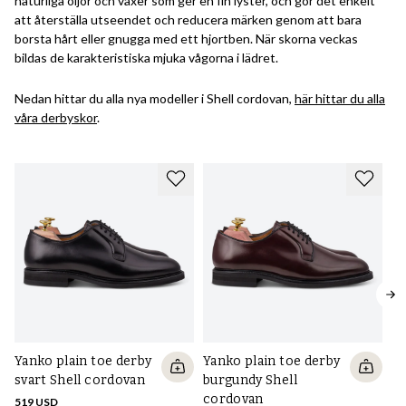
naturliga oljor och vaxer som ger en fin lyster, och gör det enkelt
att återställa utseendet och reducera märken genom att bara
borsta hårt eller gnugga med ett hjortben. När skorna veckas
bildas de karakteristiska mjuka vågorna i lädret.
Nedan hittar du alla nya modeller i Shell cordovan,
här hittar du alla
våra derbyskor
.
Yanko plain toe derby
Yanko plain toe derby
svart Shell cordovan
burgundy Shell
cordovan
519 USD