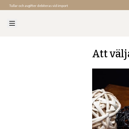
Tullar och avgifter debiteras vid import
Att väl