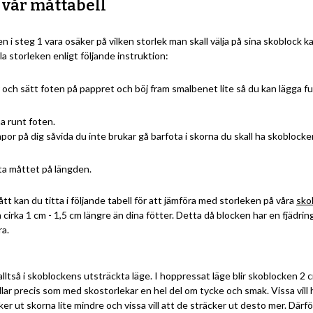
 vår måttabell
n i steg 1 vara osäker på vilken storlek man skall välja på sina skoblock 
a storleken enligt följande instruktion:
och sätt foten på pappret och böj fram smalbenet lite så du kan lägga ful
a runt foten.
por på dig såvida du inte brukar gå barfota i skorna du skall ha skoblocken 
ta måttet på längden.
tt kan du titta i följande tabell för att jämföra med storleken på våra
sko
 cirka 1 cm - 1,5 cm längre än dina fötter. Detta då blocken har en fjädrin
ra.
alltså i skoblockens utsträckta läge. I hoppressat läge blir skoblocken 2 c
lar precis som med skostorlekar en hel del om tycke och smak. Vissa vill 
er ut skorna lite mindre och vissa vill att de sträcker ut desto mer. Därför