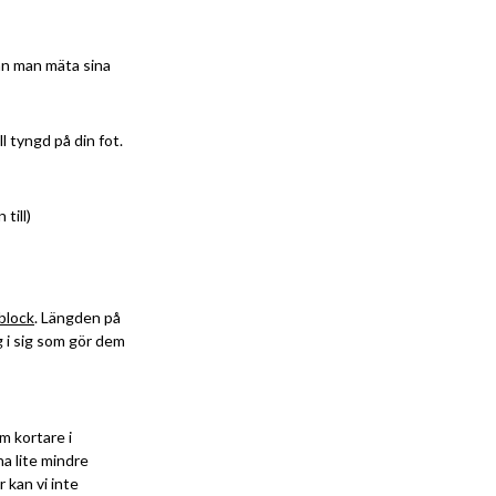
kan man mäta sina
l tyngd på din fot.
till)
block
. Längden på
g i sig som gör dem
m kortare i
ha lite mindre
 kan vi inte