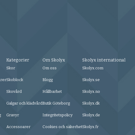
Kategorier
Om Skolyx
Skolyx international
Skor
Om oss
Skolyx.com
urer
Skoblock
Blogg
Skolyx.se
Skovård
Hållbarhet
Skolyx.no
Galgar och klädvård
Butik Göteborg
Skolyx.dk
g
Gravyr
Integritetspolicy
Skolyx.de
Accessoarer
Cookies och säkerhet
Skolyx.fr