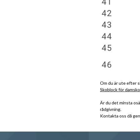
Om du är ute efter sk
Skoblock för damsko
Är du det minsta osäk
rådgivning.
Kontakta oss då geno