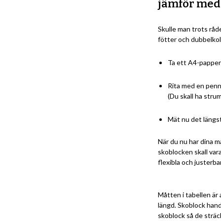
jämför med
Skulle man trots råde
fötter och dubbelkoll
Ta ett A4-papper 
Rita med en penn
(Du skall ha strum
Mät nu det längs
När du nu har dina må
skoblocken skall vara
flexibla och justerba
Måtten i tabellen är 
längd. Skoblock hand
skoblock så de sträck