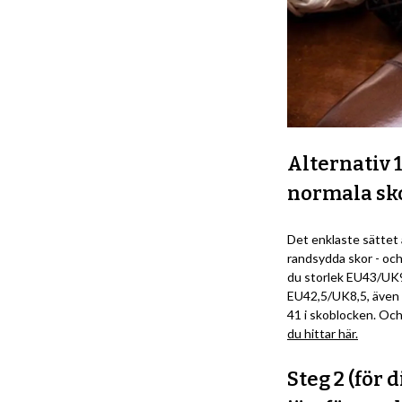
Alternativ 
normala sk
Det enklaste sättet a
randsydda skor - och 
du storlek EU43/UK9 
EU42,5/UK8,5, även då
41 i skoblocken. Och 
du hittar här.
Steg 2 (för 