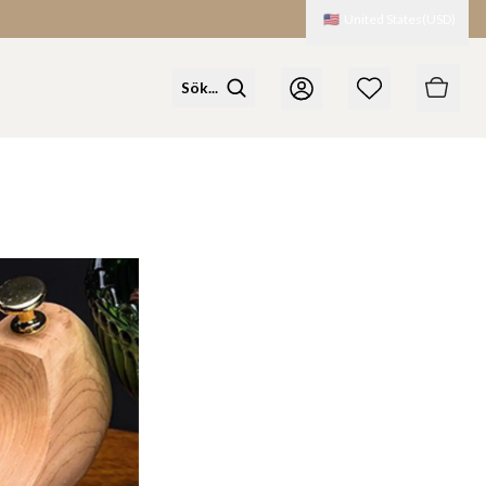
🇺🇸
United States
(
USD
)