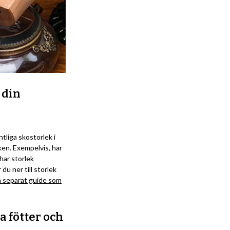
 din
intliga skostorlek i
eken. Exempelvis, har
har storlek
du ner till storlek
n separat guide som
a fötter och