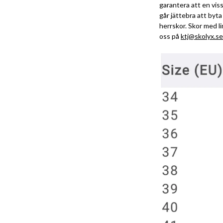
garantera att en viss
går jättebra att byt
herrskor. Skor med li
oss på
ktj@skolyx.se