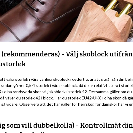
1 (rekommenderas) - Välj skoblock utifrån
ostorlek
tt välja storlek i
våra vanliga skoblock i cederträ
, är att utgå från din bef
sedan gå ner 0,5-1 storlek i våra skoblock, då de är relativt stora i storl
i dina randsydda skor, välj skoblock i storlek 42. Detsamma gäller om du 
 väljer du storlek 42 i block. Har du storlek EU42/UK8 i dina skor, då går 
så vidare. Observera att det här gäller för herrskor, för
damskor har vi e
dig som vill dubbelkolla) - Kontrollmät din