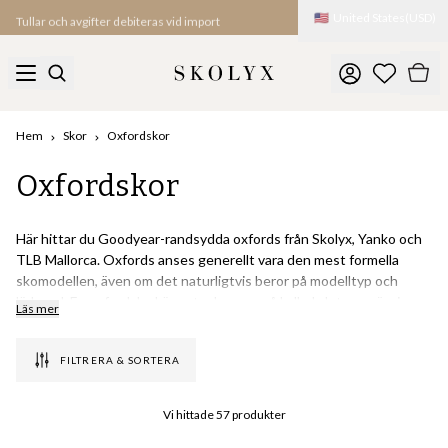
🇺🇸
United States
(
USD
)
Tullar och avgifter debiteras vid import
Hem
Skor
Oxfordskor
Oxfordskor
Här hittar du Goodyear-randsydda oxfords från Skolyx, Yanko och
TLB Mallorca. Oxfords anses generellt vara den mest formella
skomodellen, även om det naturligtvis beror på modelltyp och
läderval. En oxfordsko kännetecknas av så kallad sluten snörning,
Läs mer
där plösen har fästs på insidan av skon och enbart syns längst upp
på skon och under eventuell liten glipa vid snörningen.
FILTRERA & SORTERA
I vårt utbud finner du flera olika oxfordmodeller med eller utan
broguemönster (perforeringar i lädret) och med lädersula eller
Vi hittade
57
produkter
gummisula. Mest formell är plain cap toe oxforden i svart läder, som