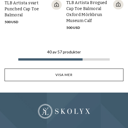
TLB Artista Brogued
TLB Artista svart
Cap Toe Balmoral
Punched Cap Toe
Oxford Mörkbrun
Balmoral
Museum Calf
500 USD
500 USD
40
av
57
produkter
VISA MER