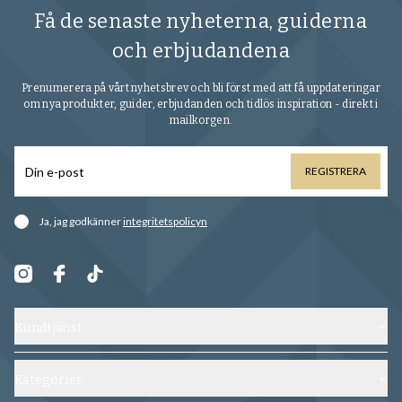
Få de senaste nyheterna, guiderna
och erbjudandena
Prenumerera på vårt nyhetsbrev och bli först med att få uppdateringar
om nya produkter, guider, erbjudanden och tidlös inspiration - direkt i
mailkorgen.
REGISTRERA
Ja, jag godkänner
integritetspolicyn
Kundtjänst
Kontakta oss
Frakt, byten och returer
Kategorier