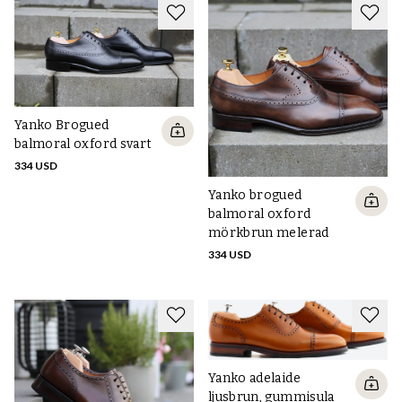
Yanko Brogued
balmoral oxford svart
334 USD
Yanko brogued
balmoral oxford
mörkbrun melerad
334 USD
Yanko adelaide
ljusbrun, gummisula