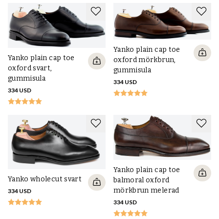
Yanko plain cap toe
Yanko plain cap toe
oxford mörkbrun,
oxford svart,
gummisula
gummisula
334 USD
334 USD
Yanko plain cap toe
Yanko wholecut svart
balmoral oxford
mörkbrun melerad
334 USD
334 USD