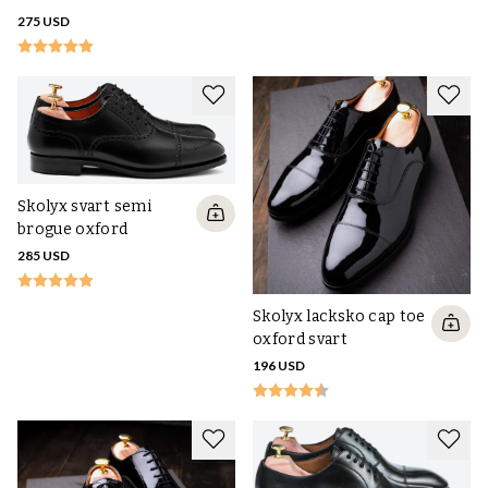
275 USD
Skolyx svart semi
brogue oxford
285 USD
Skolyx lacksko cap toe
oxford svart
196 USD