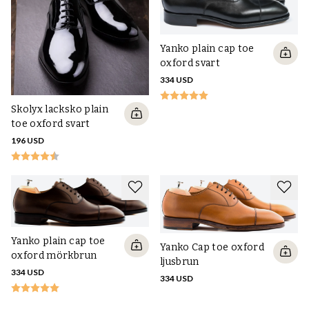
Yanko plain cap toe
oxford svart
334 USD
Skolyx lacksko plain
toe oxford svart
196 USD
Yanko plain cap toe
Yanko Cap toe oxford
oxford mörkbrun
ljusbrun
334 USD
334 USD