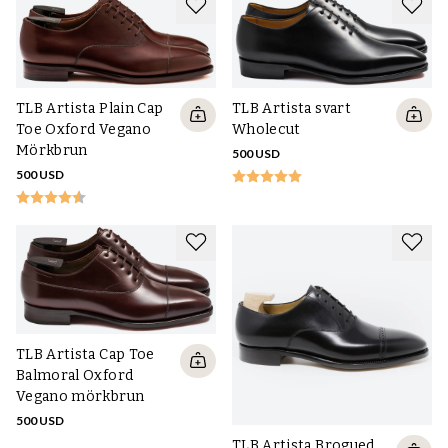
TLB Artista svart
TLB Artista Plain Cap
Wholecut
Toe Oxford Vegano
Mörkbrun
500 USD
500 USD
TLB Artista Cap Toe
Balmoral Oxford
Vegano mörkbrun
500 USD
TLB Artista Brogued