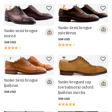
Yanko Semi brogue
Yanko semi brogue
mörkbrun
vinröd
334 USD
334 USD
Yanko Semi brogue
Yanko brogued cap
ljusbrun
toe balmoral oxford
334 USD
ljusbrun mocka
334 USD