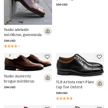
334 USD
Yanko adelaide
mörkbrun, gummisula
334 USD
Yanko Austerity
brogue mörkbrun
TLB Artista svart Plain
Cap Toe Oxford
334 USD
500 USD