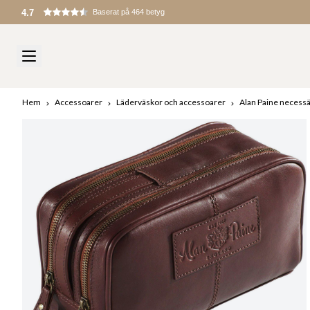
4.7
Baserat på 464 betyg
Hem
Accessoarer
Läderväskor och accessoarer
Alan Paine necessä