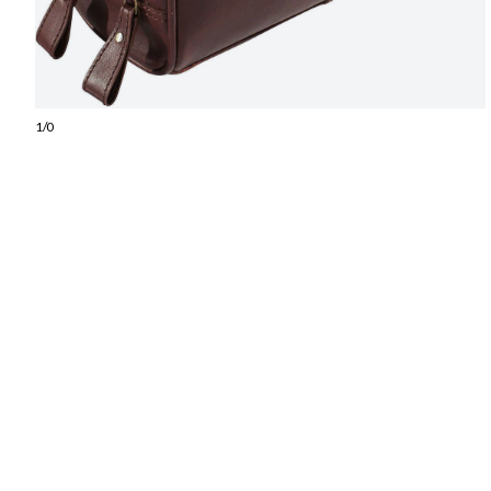
1
/
0