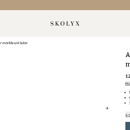
r mörkbrunt läder
A
m
1
Pri
5.