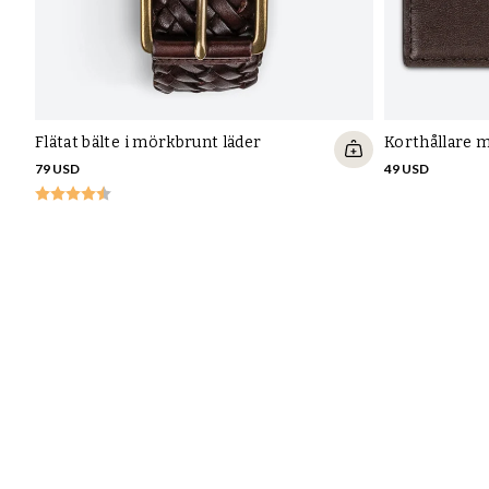
Flätat bälte i mörkbrunt läder
Korthållare 
79 USD
49 USD