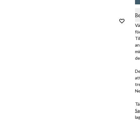
B
Vä
fö
Ti
an
mi
de
De
at
tr
Ne
Tä
Sa
la