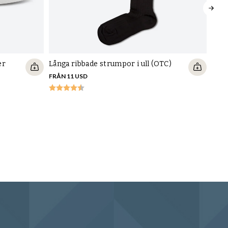
er
Långa ribbade strumpor i ull (OTC)
FRÅN 11 USD
Skov
Luxe
116 