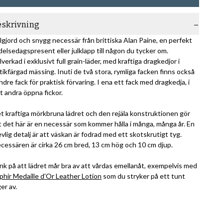
eskrivning
lgjord och snygg necessär från brittiska Alan Paine, en perfekt
delsedagspresent eller julklapp till någon du tycker om.
llverkad i exklusivt full grain-läder, med kraftiga dragkedjor i
tikfärgad mässing. Inuti de två stora, rymliga facken finns också
ndre fack för praktisk förvaring. I ena ett fack med dragkedja, i
t andra öppna fickor.
t kraftiga mörkbruna lädret och den rejäla konstruktionen gör
t det här är en necessär som kommer hålla i många, många år. En
evlig detalj är att väskan är fodrad med ett skotskrutigt tyg.
cessären är cirka 26 cm bred, 13 cm hög och 10 cm djup.
nk på att lädret mår bra av att vårdas emellanåt, exempelvis med
phir Medaille d'Or Leather Lotion
som du stryker på ett tunt
ger av.