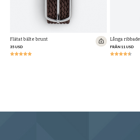
Flätat bälte brunt
Långa ribbad
35 USD
FRÅN 11 USD