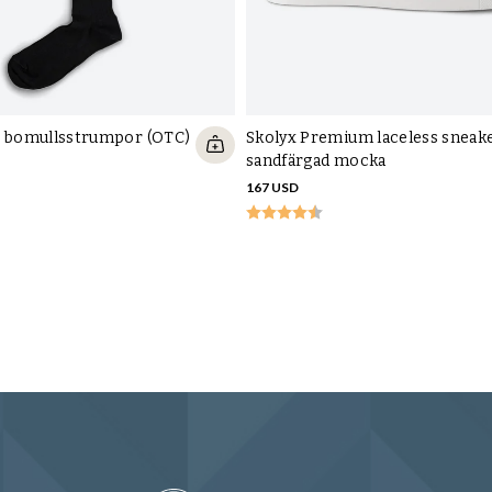
e bomullsstrumpor (OTC)
Skolyx Premium laceless sneak
sandfärgad mocka
167 USD