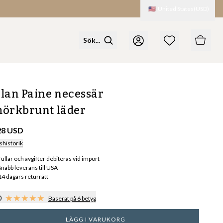
🇺🇸
United States
(
USD
)
lan Paine necessär
örkbrunt läder
28 USD
shistorik
Tullar och avgifter debiteras vid import
Snabb leverans till USA
14 dagars returrätt
0
Baserat på 6 betyg
LÄGG I VARUKORG