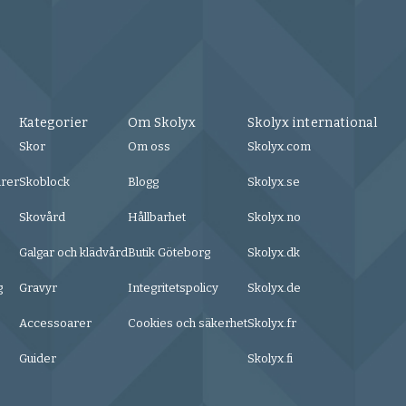
Kategorier
Om Skolyx
Skolyx international
Skor
Om oss
Skolyx.com
urer
Skoblock
Blogg
Skolyx.se
Skovård
Hållbarhet
Skolyx.no
Galgar och klädvård
Butik Göteborg
Skolyx.dk
g
Gravyr
Integritetspolicy
Skolyx.de
Accessoarer
Cookies och säkerhet
Skolyx.fr
Guider
Skolyx.fi