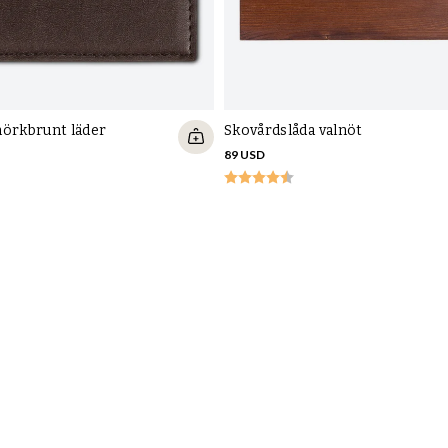
mörkbrunt läder
Skovårdslåda valnöt
89 USD