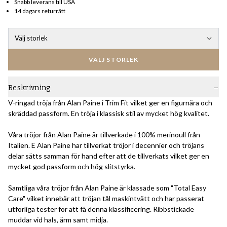
Snabb leverans till USA
14 dagars returrätt
Välj storlek
VÄLJ STORLEK
Beskrivning
V-ringad tröja från Alan Paine i Trim Fit vilket ger en figurnära och
skräddad passform. En tröja i klassisk stil av mycket hög kvalitet.
Våra tröjor från Alan Paine är tillverkade i 100% merinoull från
Italien. E Alan Paine har tillverkat tröjor i decennier och tröjans
delar sätts samman för hand efter att de tillverkats vilket ger en
mycket god passform och hög slitstyrka.
Samtliga våra tröjor från Alan Paine är klassade som "Total Easy
Care" vilket innebär att tröjan tål maskintvätt och har passerat
utförliga tester för att få denna klassificering. Ribbstickade
muddar vid hals, ärm samt midja.