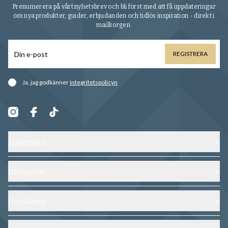
Prenumerera på vårt nyhetsbrev och bli först med att få uppdateringar
om nya produkter, guider, erbjudanden och tidlös inspiration - direkt i
mailkorgen.
REGISTRERA
Ja, jag godkänner
integritetspolicyn
Kundtjänst
Kontakta oss
Frakt, byten och returer
Kategorier
Vanliga frågor
Skor
Köpvillkor
Skoblock
Om Skolyx
Spåra din beställning
Skovård
Om oss