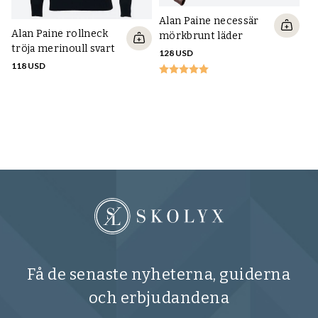
Alan Paine necessär
Alan Paine rollneck
mörkbrunt läder
tröja merinoull svart
128 USD
118 USD
Fl
mö
79
Få de senaste nyheterna, guiderna
och erbjudandena