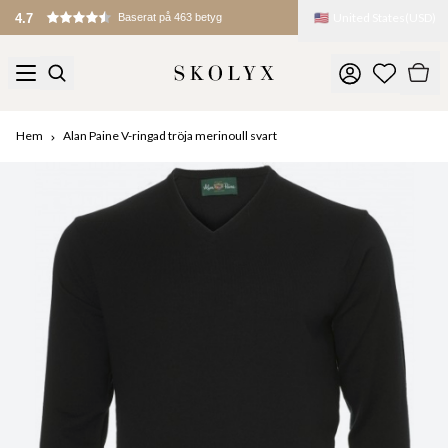
🇺🇸
United States
(
USD
)
4.7
Baserat på 463 betyg
Hem
Alan Paine V-ringad tröja merinoull svart