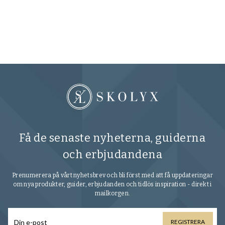
Fl
35
Få de senaste nyheterna, guiderna
och erbjudandena
Prenumerera på vårt nyhetsbrev och bli först med att få uppdateringar
om nya produkter, guider, erbjudanden och tidlös inspiration - direkt i
mailkorgen.
REGISTRERA