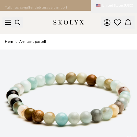
🇺🇸
United States
(
USD
)
Tullar och avgifter debiteras vid import
Hem
Armband pastell