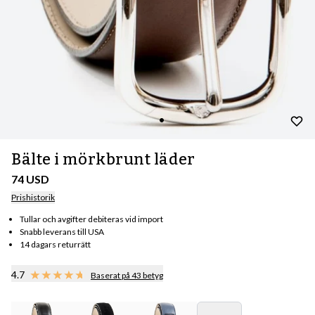
Bälte i mörkbrunt läder
74 USD
Prishistorik
Tullar och avgifter debiteras vid import
Snabb leverans till USA
14 dagars returrätt
4.7
Baserat på 43 betyg