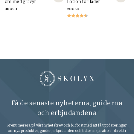
cm med gravyr
Lotion för läder
30 USD
20 USD
Sa
R
M
23
Få de senaste nyheterna, guiderna
och erbjudandena
Prenumerera på vårt nyhetsbrev och bli först med att få uppdateringar
om nya produkter, guider, erbjudanden och tidlös inspiration - direkt i