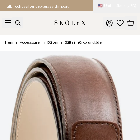
🇺🇸
United States
(
USD
)
Tullar och avgifter debiteras vid import
Hem
Accessoarer
Bälten
Bälte i mörkbrunt läder