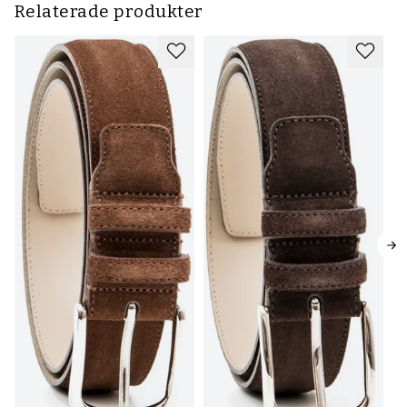
Relaterade produkter
Fl
lä
79