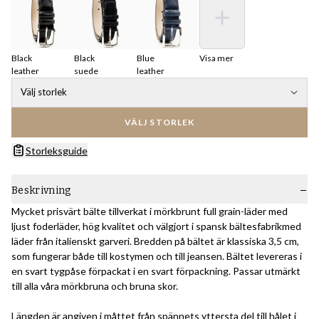
Black
Black
Blue
Visa mer
leather
suede
leather
Välj storlek
VÄLJ STORLEK
Storleksguide
Beskrivning
Mycket prisvärt bälte tillverkat i mörkbrunt full grain-läder med
ljust foderläder, hög kvalitet och välgjort i spansk bältesfabrikmed
läder från italienskt garveri. Bredden på bältet är klassiska 3,5 cm,
som fungerar både till kostymen och till jeansen. Bältet levereras i
en svart tygpåse förpackat i en svart förpackning. Passar utmärkt
till alla våra mörkbruna och bruna skor.
Längden är angiven i måttet från spännets yttersta del till hålet i