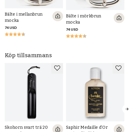
Bälte i mellanbrun
Bälte i mörkbrun
mocka
mocka
74 USD
74 USD
Köp tillsammans
Skohorn svart trä 20
Saphir Medaille d'Or