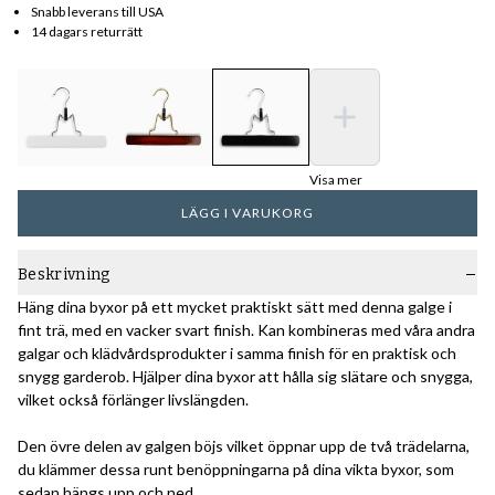
Snabb leverans till USA
14 dagars returrätt
Visa mer
LÄGG I VARUKORG
Beskrivning
Häng dina byxor på ett mycket praktiskt sätt med denna galge i
fint trä, med en vacker svart finish. Kan kombineras med våra andra
galgar och klädvårdsprodukter i samma finish för en praktisk och
snygg garderob. Hjälper dina byxor att hålla sig slätare och snygga,
vilket också förlänger livslängden.
Den övre delen av galgen böjs vilket öppnar upp de två trädelarna,
du klämmer dessa runt benöppningarna på dina vikta byxor, som
sedan hängs upp och ned.