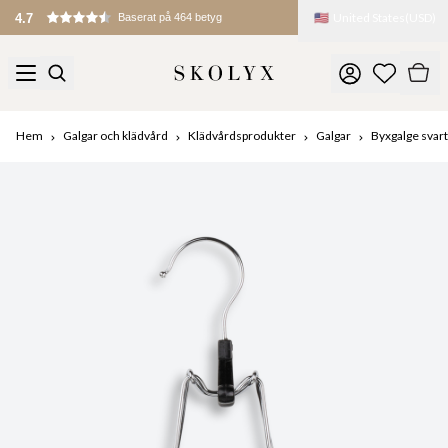
🇺🇸
United States
(
USD
)
4.7
Baserat på 464 betyg
Hem
Galgar och klädvård
Klädvårdsprodukter
Galgar
Byxgalge svart