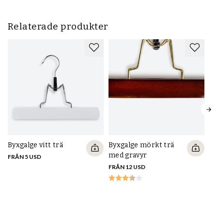
Relaterade produkter
Byxgalge vitt trä
Byxgalge mörkt trä
med gravyr
FRÅN 5 USD
FRÅN 12 USD
P
sv
FR