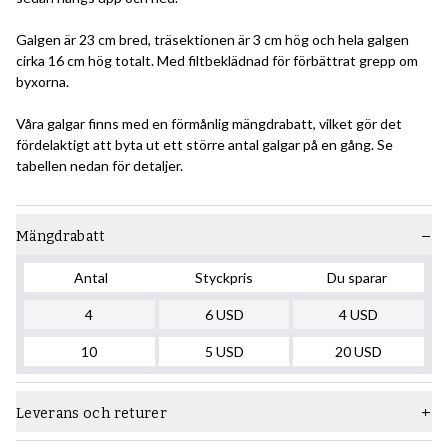
Galgen är 23 cm bred, träsektionen är 3 cm hög och hela galgen
cirka 16 cm hög totalt. Med filtbeklädnad för förbättrat grepp om
byxorna.
Våra galgar finns med en förmånlig mängdrabatt, vilket gör det
fördelaktigt att byta ut ett större antal galgar på en gång. Se
tabellen nedan för detaljer.
Mängdrabatt
Antal
Styckpris
Du sparar
4
6
USD
4
USD
10
5
USD
20
USD
Leverans och returer