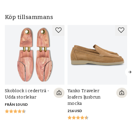
Köp tillsammans
Skoblock i cederträ -
Yanko Traveler
Udda storlekar
loafers ljusbrun
mocka
FRÅN 10 USD
216 USD
Bä
74