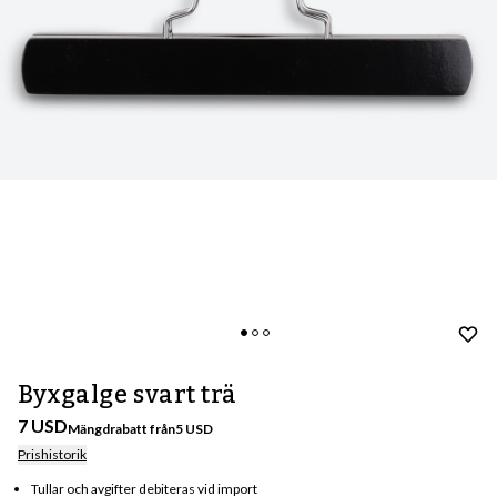
Byxgalge svart trä
7 USD
Mängdrabatt från
5
USD
Prishistorik
Tullar och avgifter debiteras vid import