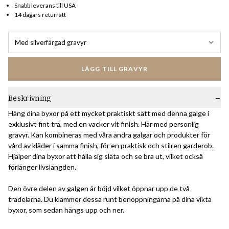
Snabb leverans till USA
14 dagars returrätt
Med silverfärgad gravyr
LÄGG TILL GRAVYR
Beskrivning
Häng dina byxor på ett mycket praktiskt sätt med denna galge i
exklusivt fint trä, med en vacker vit finish. Här med personlig
gravyr. Kan kombineras med våra andra galgar och produkter för
vård av kläder i samma finish, för en praktisk och stilren garderob.
Hjälper dina byxor att hålla sig släta och se bra ut, vilket också
förlänger livslängden.
Den övre delen av galgen är böjd vilket öppnar upp de två
trädelarna. Du klämmer dessa runt benöppningarna på dina vikta
byxor, som sedan hängs upp och ner.