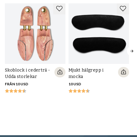
Skoblock i cederträ -
Mjukt hälgrepp i
Udda storlekar
mocka
FRÅN 10 USD
10 USD
S
sn
16