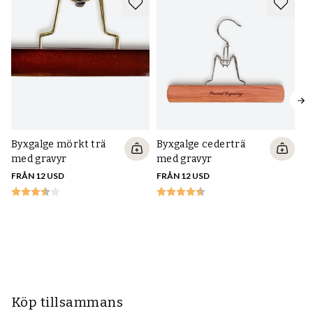
Byxgalge mörkt trä
Byxgalge cederträ
med gravyr
med gravyr
FRÅN 12 USD
FRÅN 12 USD
P
sv
FR
Köp tillsammans