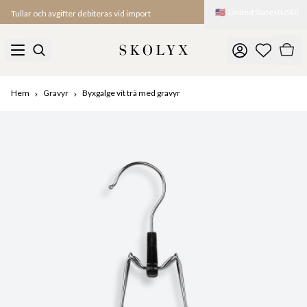
🇺🇸
United States
(
USD
)
Tullar och avgifter debiteras vid import
Hem
Gravyr
Byxgalge vit trä med gravyr