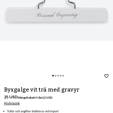
Byxgalge vit trä med gravyr
25 USD
Mängdrabatt från
12
USD
Prishistorik
Tullar och avgifter debiteras vid import