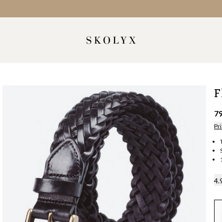
F
7
Pri
4.