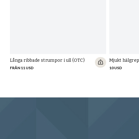
Långa ribbade strumpor i ull (OTC)
Mjukt hälgre
FRÅN 11 USD
10 USD