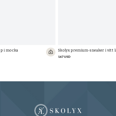
pp i mocka
Skolyx premium-sneaker i vitt 
167 USD