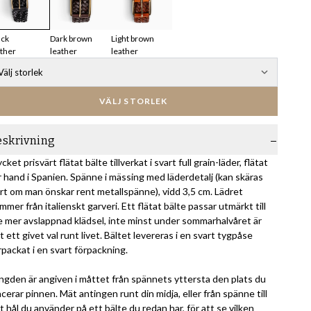
ack
Dark brown
Light brown
ather
leather
leather
Välj storlek
VÄLJ STORLEK
eskrivning
cket prisvärt flätat bälte tillverkat i svart full grain-läder, flätat
r hand i Spanien. Spänne i mässing med läderdetalj (kan skäras
rt om man önskar rent metallspänne), vidd 3,5 cm. Lädret
mmer från italienskt garveri. Ett flätat bälte passar utmärkt till
te mer avslappnad klädsel, inte minst under sommarhalvåret är
t ett givet val runt livet. Bältet levereras i en svart tygpåse
rpackat i en svart förpackning.
ngden är angiven i måttet från spännets yttersta den plats du
acerar pinnen. Mät antingen runt din midja, eller från spänne till
t hål du använder på ett bälte du redan har, för att se vilken