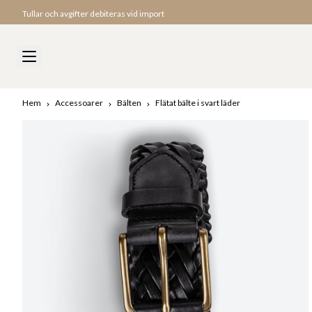
Tullar och avgifter debiteras vid import
Hem
Accessoarer
Bälten
Flätat bälte i svart läder