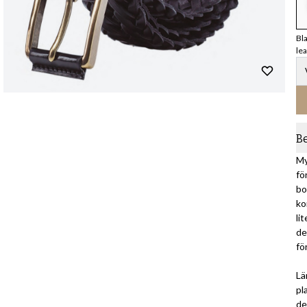
Bl
le
B
My
fö
bo
ko
li
de
fö
Lä
pl
de