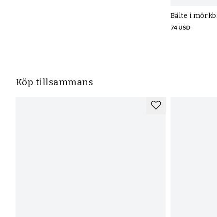
Bälte i mörk
74 USD
Köp tillsammans