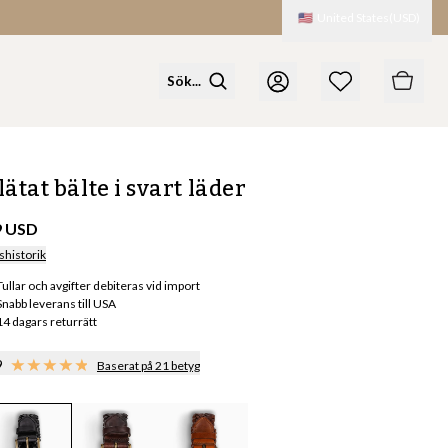
🇺🇸
United States
(
USD
)
lätat bälte i svart läder
9 USD
shistorik
Tullar och avgifter debiteras vid import
Snabb leverans till USA
14 dagars returrätt
9
Baserat på 21 betyg