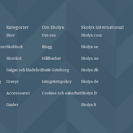
Kategorier
Om Skolyx
Skolyx international
Skor
Om oss
Skolyx.com
urer
Skoblock
Blogg
Skolyx.se
Skovård
Hållbarhet
Skolyx.no
Galgar och klädvård
Butik Göteborg
Skolyx.dk
g
Gravyr
Integritetspolicy
Skolyx.de