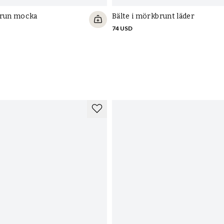
Bälte i mörkbrunt läder
74 USD
brun mocka