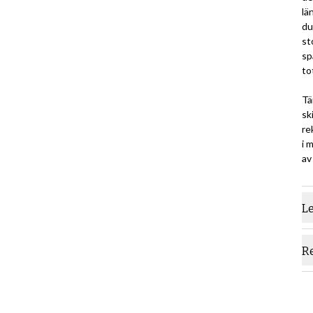
lä
du
st
sp
to
Tä
sk
re
i 
av
L
R