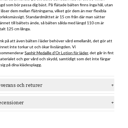
ngd som bör passa dig bäst. På flätade bälten finns inga hål, utan
 låser dem mellan flätningarna, vilket gör dem än mer flexibla
orleksmässigt. Standardmåttet är 15 cm från där man sätter
ännet till bältets ände, så bälten sålda med längd 110 cm är
talt 125 cm långa.
nk på att även bälten i läder behöver vård emellanåt, det gör att
innet inte torkar ut och ökar livslängden. Vi
kommenderar
Saphir Medaille d'Or Lotion för läder
, det går in fint
materialet och ger vård och skydd, samtidigt som det inte färgar
 sig på dina klädesplagg.
everans och returer
ecensioner