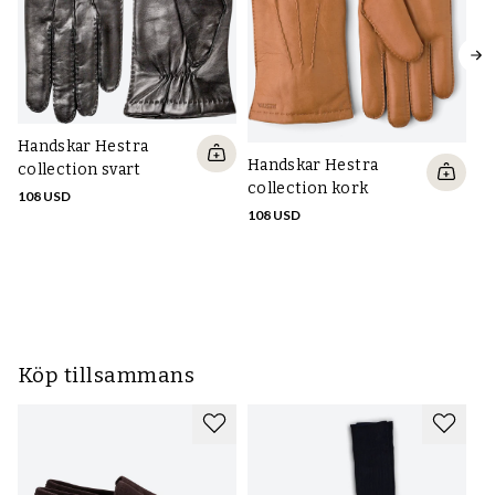
Handskar Hestra
Ha
Handskar Hestra
collection svart
Co
collection kork
108 USD
10
108 USD
Köp tillsammans