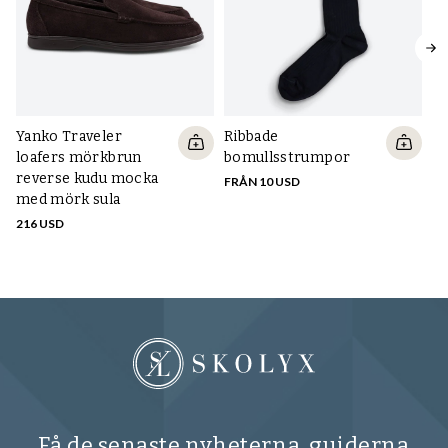
Yanko Traveler
Ribbade
Pr
loafers mörkbrun
bomullsstrumpor
mö
reverse kudu mocka
FRÅN 10 USD
FR
med mörk sula
216 USD
Få de senaste nyheterna, guiderna