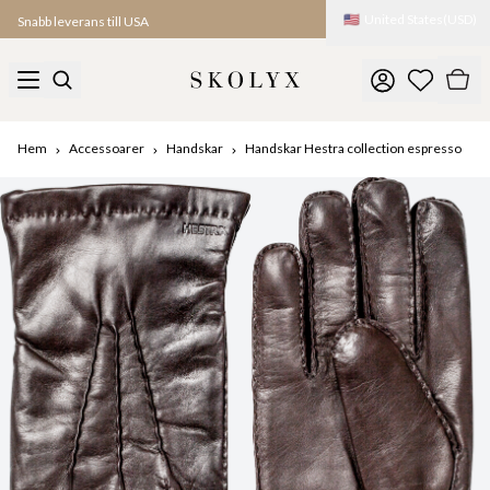
🇺🇸
United States
(
USD
)
Snabb leverans till USA
Hem
Accessoarer
Handskar
Handskar Hestra collection espresso