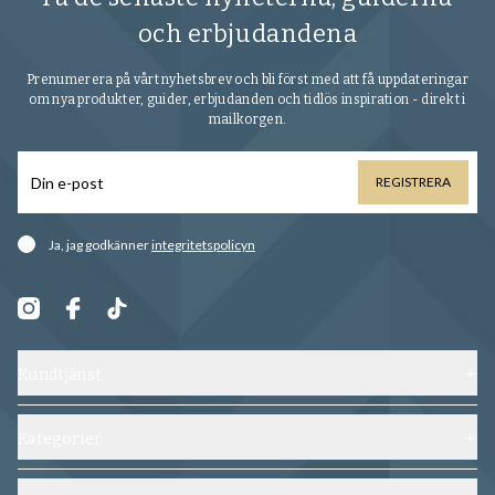
och erbjudandena
Prenumerera på vårt nyhetsbrev och bli först med att få uppdateringar
om nya produkter, guider, erbjudanden och tidlös inspiration - direkt i
mailkorgen.
REGISTRERA
Ja, jag godkänner
integritetspolicyn
Kundtjänst
Kontakta oss
Frakt, byten och returer
Kategorier
Vanliga frågor
Skor