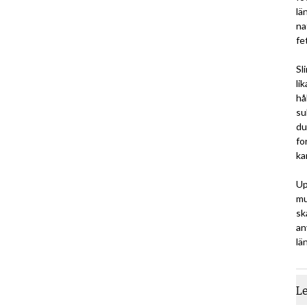
lä
na
fe
Sl
li
hå
su
du
fo
ka
Up
mu
sk
an
lä
L