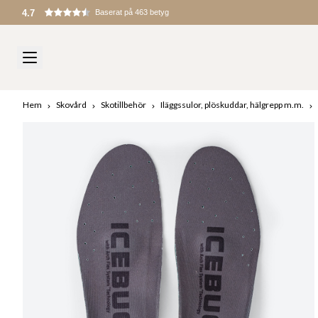
4.7
Baserat på 463 betyg
Hem
Skovård
Skotillbehör
Iläggssulor, plöskuddar, hälgrepp m.m.