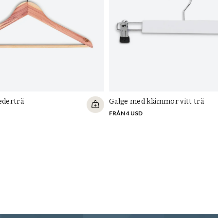
ederträ
Galge med klämmor vitt trä
FRÅN 4 USD