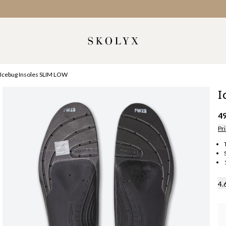
Icebug Insoles SLIM LOW
I
4
Pri
4.