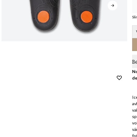
Sl
B
No
de
Ic
av
va
sp
vo
vä
fo