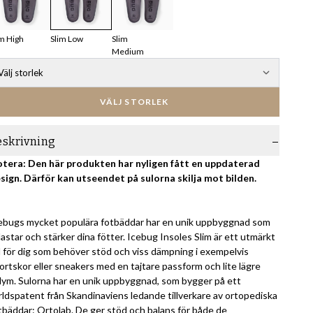
im High
Slim Low
Slim
Medium
Välj storlek
VÄLJ STORLEK
eskrivning
tera: Den här produkten har nyligen fått en uppdaterad
sign. Därför kan utseendet på sulorna skilja mot bilden.
ebugs mycket populära fotbäddar har en unik uppbyggnad som
lastar och stärker dina fötter. Icebug Insoles Slim är ett utmärkt
l för dig som behöver stöd och viss dämpning i exempelvis
ortskor eller sneakers med en tajtare passform och lite lägre
lym. Sulorna har en unik uppbyggnad, som bygger på ett
rldspatent från Skandinaviens ledande tillverkare av ortopediska
tbäddar: Ortolab. De ger stöd och balans för både de