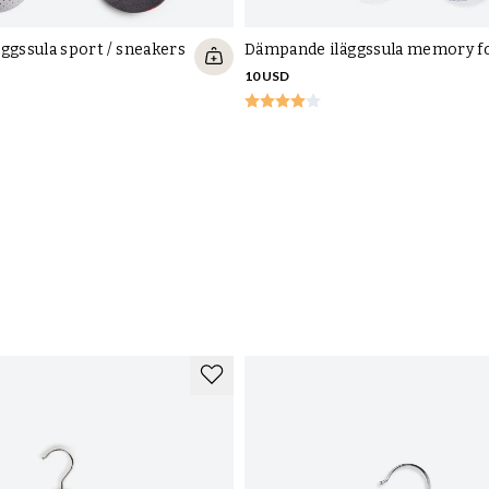
ggssula sport / sneakers
Dämpande iläggssula memory 
10 USD