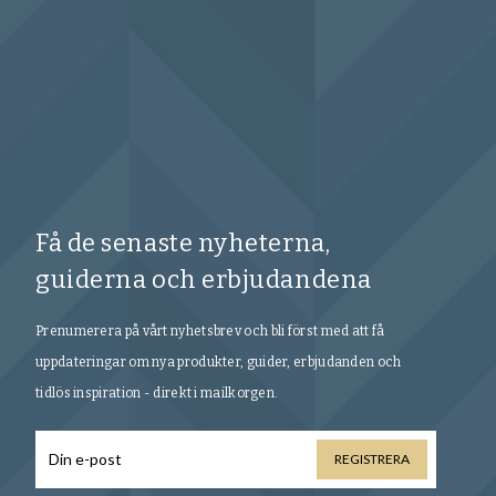
Få de senaste nyheterna,
guiderna och erbjudandena
Prenumerera på vårt nyhetsbrev och bli först med att få
uppdateringar om nya produkter, guider, erbjudanden och
tidlös inspiration - direkt i mailkorgen.
REGISTRERA