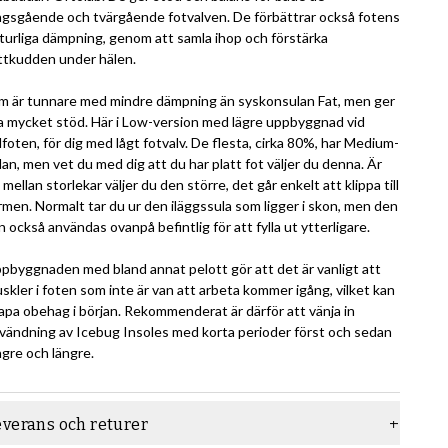
ngsgående och tvärgående fotvalven. De förbättrar också fotens
turliga dämpning, genom att samla ihop och förstärka
ttkudden under hälen.
im är tunnare med mindre dämpning än syskonsulan Fat, men ger
ka mycket stöd. Här i Low-version med lägre uppbyggnad vid
lfoten, för dig med lågt fotvalv. De flesta, cirka 80%, har Medium-
lan, men vet du med dig att du har platt fot väljer du denna. Är
 mellan storlekar väljer du den större, det går enkelt att klippa till
rmen. Normalt tar du ur den iläggssula som ligger i skon, men den
n också användas ovanpå befintlig för att fylla ut ytterligare.
pbyggnaden med bland annat pelott gör att det är vanligt att
skler i foten som inte är van att arbeta kommer igång, vilket kan
apa obehag i början. Rekommenderat är därför att vänja in
vändning av Icebug Insoles med korta perioder först och sedan
ngre och längre.
everans och returer