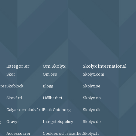
Kategorier
Om Skolyx
Skolyx international
Skor
Om oss
Skolyx.com
urer
Skoblock
Blogg
Skolyx.se
Skovård
Hållbarhet
Skolyx.no
Galgar och klädvård
Butik Göteborg
Skolyx.dk
g
Gravyr
Integritetspolicy
Skolyx.de
Accessoarer
Cookies och säkerhet
Skolyx.fr