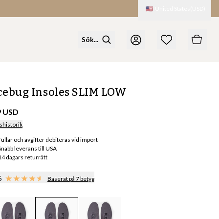
🇺🇸
United States
(
USD
)
cebug Insoles SLIM LOW
9 USD
shistorik
Tullar och avgifter debiteras vid import
Snabb leverans till USA
14 dagars returrätt
6
Baserat på 7 betyg