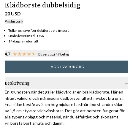
Klädborste dubbelsidig
20 USD
Prishistorik
Tullar och avgifter debiteras vid import
Snabb leverans till USA
14 dagars returrätt
4.7
Baserat på 47 betyg
LÄGG I VARUKORG
Beskrivning
En grundsten när det gäller klädvård är en bra klädborste. Här en
riktigt välgjord och mångsidig klädborste, till ett mycket bra pris.
Ena sidan består av 2 cm hög mjukare hästhårsborst, andra sidan
av 1,5 cm styvare vildsvinsborst. Det gör att borsten fungerar för
alla typer av plagg och material, när du effektivt och skonsamt
vill borsta bort smuts och damm.