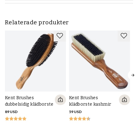
Relaterade produkter
Kent Brushes
Kent Brushes
dubbelsidig klädborste
klädborste kashmir
89 USD
59 USD
Sk
11