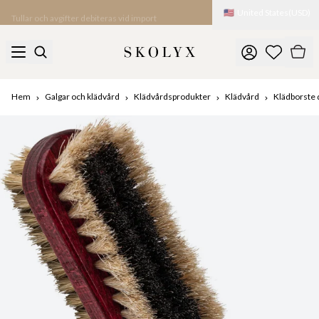
🇺🇸
United States
(
USD
)
Tullar och avgifter debiteras vid import
Hem
Galgar och klädvård
Klädvårdsprodukter
Klädvård
Klädborste 