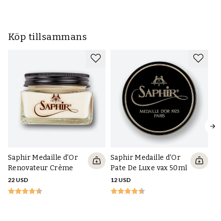
Köp tillsammans
Saphir Medaille d'Or
Saphir Medaille d'Or
Renovateur Crème
Pate De Luxe vax 50ml
22 USD
12 USD
Sk
FR