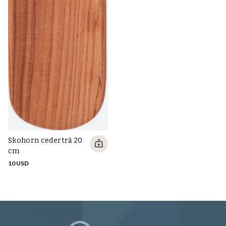
Sa
Sp
19
Skohorn cederträ 20
cm
10 USD