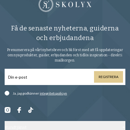
Få de senaste nyheterna, guiderna
och erbjudandena
Prenumerera på vårt nyhetsbrev och bli först med att få uppdateringar
om nya produkter, guider, erbjudanden och tidlös inspiration - direkt i
mailkorgen.
REGISTRERA
Ja, jag godkänner
integritetspolicyn
Kundtjänst