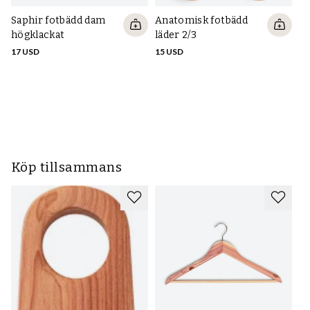
Saphir fotbädd dam
Anatomisk fotbädd
högklackat
läder 2/3
17 USD
15 USD
An
il
20
Köp tillsammans