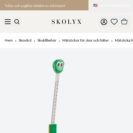
Tullar och avgifter debiteras vid import
🇺🇸
United States
(
USD
)
Snabb leverans till USA
Hem
Skovård
Skotillbehör
Mätstickor för skor och fötter
Mätsticka fö