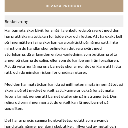
BEVAKA PRODUKT
Beskrivning
Har barnets skor blivit för små? Ta enkelt reda på svaret med den
här praktiska mätstickan för både skor och fötter. Att ha exakt koll
på innermåtten i sina skor kan vara praktiskt på många sätt. Inte
minst om du handlar skor online kan det vara svårt med
storlekarna, då är längden en bra vägledning som butikerna ofta
anger på skorna de säljer, eller som du kan be om från försäljaren.
Att då veta hur långa ens barnets skor är gör det enklare att hitta
rätt, och du minskar risken för onödiga returer.
Med den här mätstickan kan du på millimetern mäta innermåttet på
skorna på ett mycket enkelt sätt. Fungerar också för att mäta
fotens längd, genom att barnet ställer sig på instrumentet. Den
roliga utformningen gör att du enkelt kan få med barnet på
uppgiften.
Det här är precis samma högkvalitetsprodukt som används
hundratals gånger per dag i skobutiker. Tillverkad av metall och