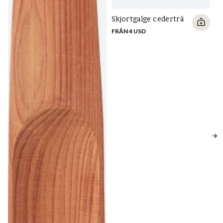
Skjortgalge cederträ
FRÅN 4 USD