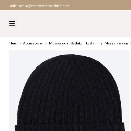
Tullar och avgifter debiteras vid import
Hem
Accessoarer
Mössor och halsdukar i kashmir
Mössa i ren kas