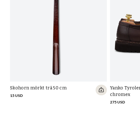
Skohorn mörkt trä 50 cm
Yanko Tyrole
chromex
15 USD
275 USD