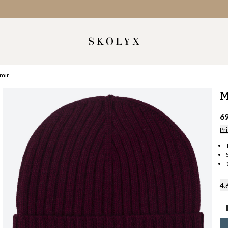
hmir
M
6
Pri
4.