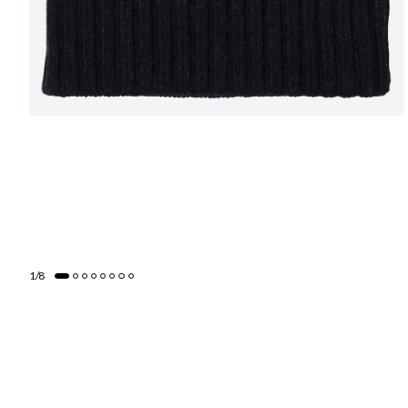
1
/
8