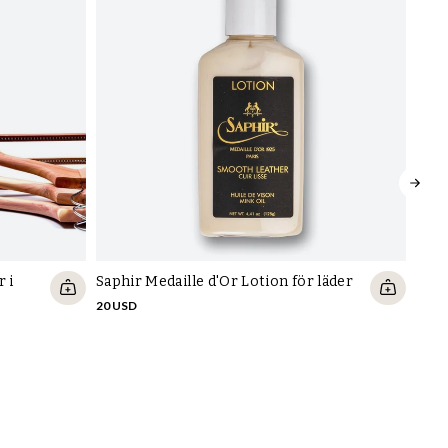
 i
Saphir Medaille d'Or Lotion för läder
20 USD
Skob
FRÅN