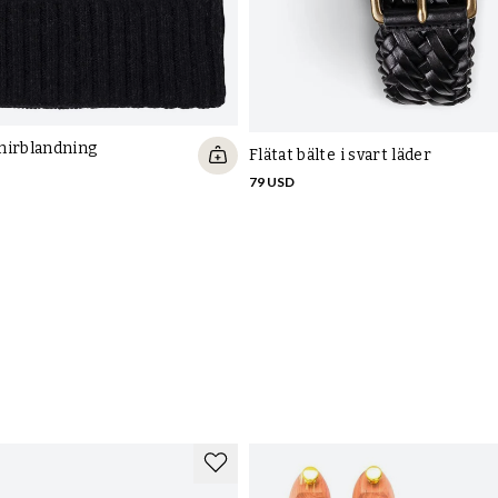
mirblandning
Flätat bälte i svart läder
79 USD