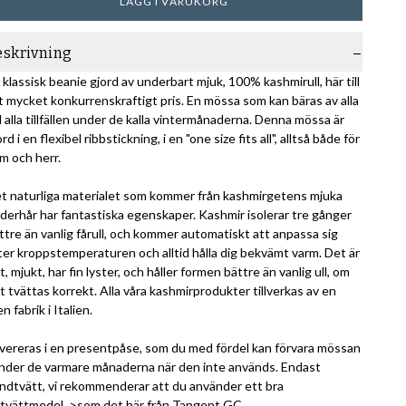
LÄGG I VARUKORG
eskrivning
 klassisk beanie gjord av underbart mjuk, 100% kashmirull, här till
t mycket konkurrenskraftigt pris. En mössa som kan bäras av alla
d alla tillfällen under de kalla vintermånaderna. Denna mössa är
ord i en flexibel ribbstickning, i en "one size fits all", alltså både för
m och herr.
t naturliga materialet som kommer från kashmirgetens mjuka
derhår har fantastiska egenskaper. Kashmir isolerar tre gånger
ttre än vanlig fårull, och kommer automatiskt att anpassa sig
ter kroppstemperaturen och alltid hålla dig bekvämt varm. Det är
tt, mjukt, har fin lyster, och håller formen bättre än vanlig ull, om
t tvättas korrekt. Alla våra kashmirprodukter tillverkas av en
en fabrik i Italien.
vereras i en presentpåse, som du med fördel kan förvara mössan
under de varmare månaderna när den inte används. Endast
ndtvätt, vi rekommenderar att du använder ett bra
ntvättmedel,
>som det här från Tangent GC
.