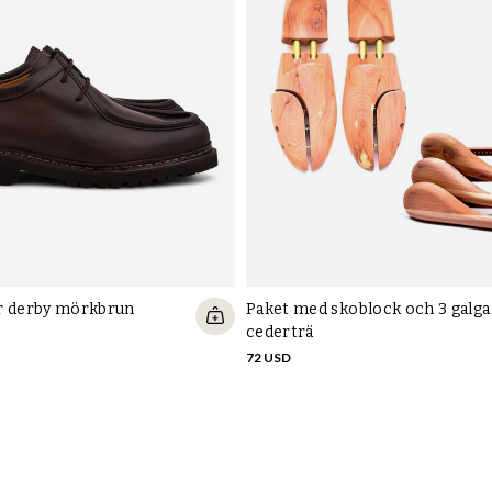
r derby mörkbrun
Paket med skoblock och 3 galgar
cederträ
72 USD