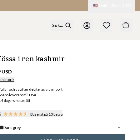
🇺🇸
United States
(
USD
)
össa i ren kashmir
9 USD
shistorik
Tullar och avgifter debiteras vid import
Snabb leverans till USA
14 dagars returrätt
6
Baserat på 10 betyg
Dark grey