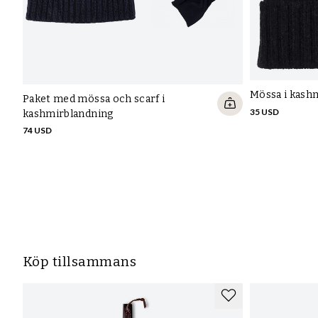
Mössa i kash
Paket med mössa och scarf i
35 USD
kashmirblandning
74 USD
Köp tillsammans