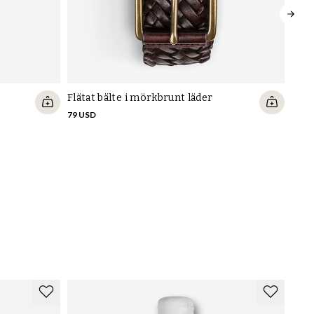
Flätat bälte i mörkbrunt läder
79 USD
Bält
74 U