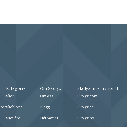
Kategorier
Om Skolyx
Skolyx international
Skor
Om oss
Skolyx.com
urer
Skoblock
Blogg
Skolyx.se
Skovård
Hållbarhet
Skolyx.no