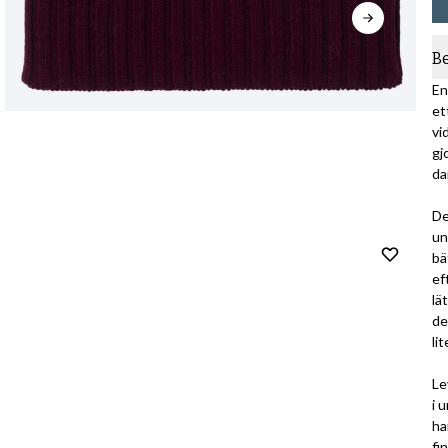
B
En
et
vi
gj
da
De
un
bä
ef
lä
de
lit
Le
i 
ha
fi