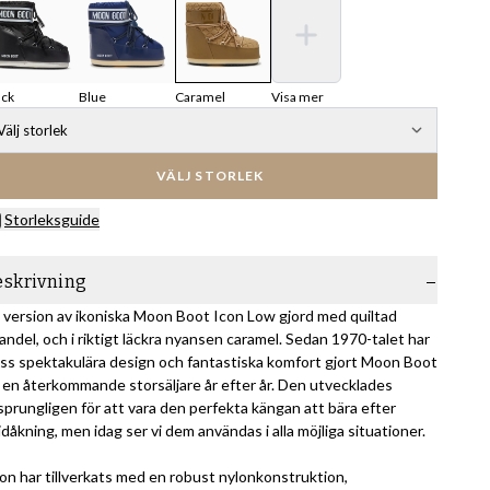
ack
Blue
Caramel
Visa mer
Välj storlek
VÄLJ STORLEK
Storleksguide
eskrivning
 version av ikoniska Moon Boot Icon Low gjord med quiltad
andel, och i riktigt läckra nyansen caramel. Sedan 1970-talet har
ss spektakulära design och fantastiska komfort gjort Moon Boot
ll en återkommande storsäljare år efter år. Den utvecklades
sprungligen för att vara den perfekta kängan att bära efter
idåkning, men idag ser vi dem användas i alla möjliga situationer.
on har tillverkats med en robust nylonkonstruktion,