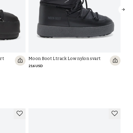
s mer om dessa steg i den här guiden
.
rt
Moon Boot Ltrack Low nylon svart
Moon
216 USD
314 