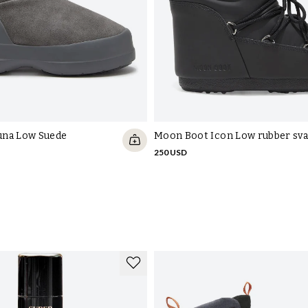
Lä
una Low Suede
Moon Boot Icon Low rubber sva
250 USD