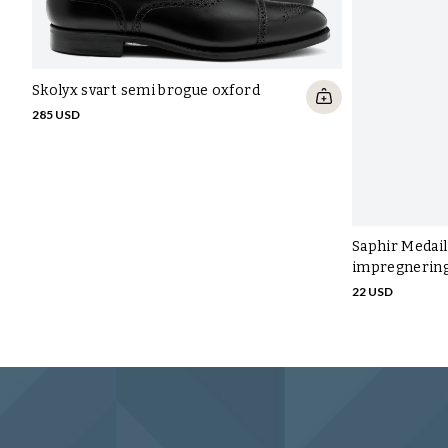
Skolyx svart semi brogue oxford
285 USD
Saphir Medail
impregnerin
22 USD