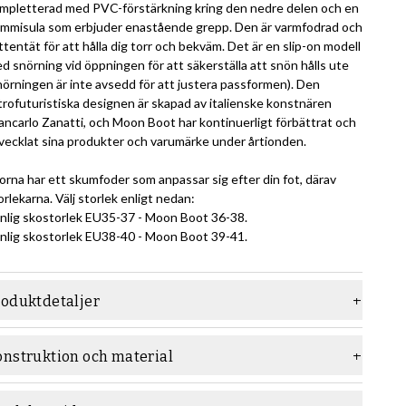
mpletterad med PVC-förstärkning kring den nedre delen och en
mmisula som erbjuder enastående grepp. Den är varmfodrad och
ttentät för att hålla dig torr och bekväm. Det är en slip-on modell
d snörning vid öppningen för att säkerställa att snön hålls ute
nörningen är inte avsedd för att justera passformen). Den
trofuturistiska designen är skapad av italienske konstnären
ancarlo Zanatti, och Moon Boot har kontinuerligt förbättrat och
vecklat sina produkter och varumärke under årtionden.
orna har ett skumfoder som anpassar sig efter din fot, därav
orlekarna. Välj storlek enligt nedan:
nlig skostorlek EU35-37 - Moon Boot 36-38.
nlig skostorlek EU38-40 - Moon Boot 39-41.
roduktdetaljer
aterial
Textil
onstruktion och material
ula
Gummisula
n limmade konstruktionen är den mest grundläggande
nstruktionsmetoden för skor. Här fästs ovanlädret tillsammans
yp
Kängor