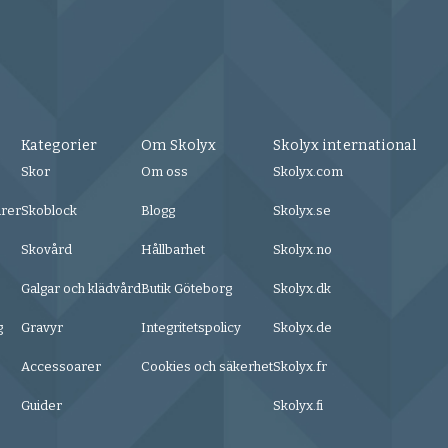
Kategorier
Om Skolyx
Skolyx international
Skor
Om oss
Skolyx.com
urer
Skoblock
Blogg
Skolyx.se
Skovård
Hållbarhet
Skolyx.no
Galgar och klädvård
Butik Göteborg
Skolyx.dk
g
Gravyr
Integritetspolicy
Skolyx.de
Accessoarer
Cookies och säkerhet
Skolyx.fr
Guider
Skolyx.fi