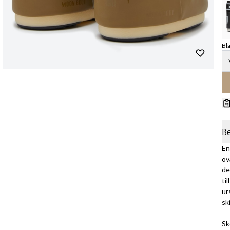
Bl
B
En
ov
de
ti
ur
sk
Sk