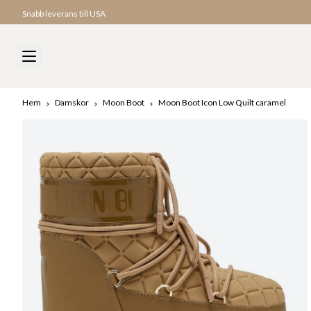
Snabb leverans till USA
Hem
Damskor
Moon Boot
Moon Boot Icon Low Quilt caramel