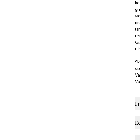
ko
gu
va
me
(s
re
Gi
ut
Sk
st
Va
Va
P
M
K
S
De
ko
T