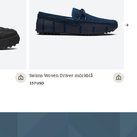
Swims Woven Driver mörkblå
Sko
mör
157 USD
167 