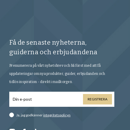
Få de senaste nyheterna,
guiderna och erbjudandena
Prenumerera på vårt nyhetsbrev och bli först med att få
uppdateringar om nya produkter, guider, erbjudanden och
tidlös inspiration - direkt i mailkorgen.
REGISTRERA
Ja, jag godkänner
integritetspolicyn