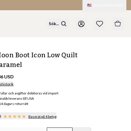
🇺🇸
United States
(
USD
)
oon Boot Icon Low Quilt
aramel
36 USD
shistorik
Tullar och avgifter debiteras vid import
Snabb leverans till USA
14 dagars returrätt
0
Baserat på 4 betyg