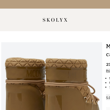
M
c
2
Pri
5.