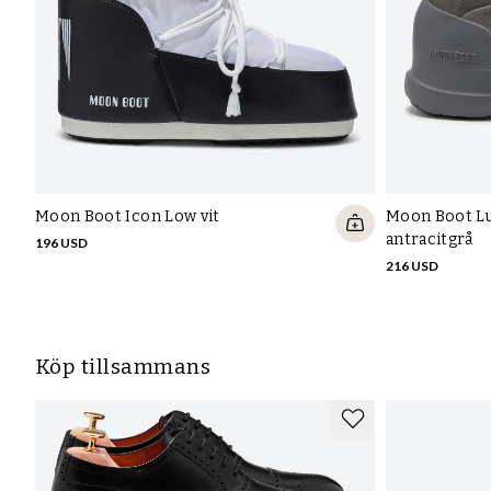
Moon Boot Icon Low vit
Moon Boot L
antracitgrå
196 USD
216 USD
Köp tillsammans