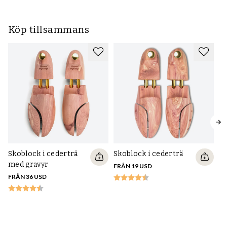
Köp tillsammans
Skoblock i cederträ
Skoblock i cederträ
med gravyr
FRÅN 19 USD
FRÅN 36 USD
Mj
m
10