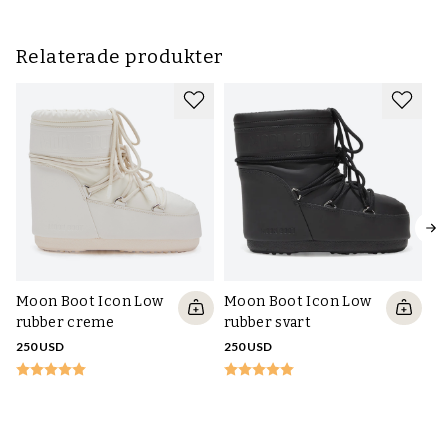
Relaterade produkter
Moon Boot Icon Low
Moon Boot Icon Low
rubber creme
rubber svart
250 USD
250 USD
Mo
21