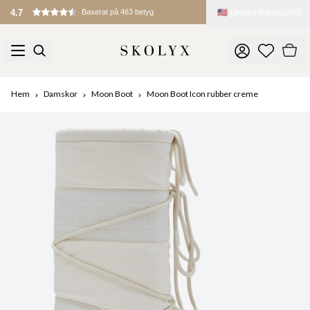
🇺🇸
United States
(
USD
)
4.7
Baserat på 463 betyg
Hem
Damskor
Moon Boot
Moon Boot Icon rubber creme