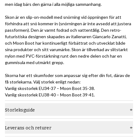
men idag bärs den gärna i alla möjliga sammanhang.
Skon är en slip-on-modell med snörning vid öppningen för att
förhindra att snö kommer in (snörningen är inte avsedd att justera
passformen). Den är varmt fodrad och vattentålig. Den retro-
futuristiska designen skapades av italienaren Giancarlo Zanatti,
och Moon Boot har kontinuerligt förbättrat och utvecklat både
sina produkter och sitt varumärke. Skon är tillverkad av slitstarkt
nylon med PVC-förstärkning runt den nedre delen och har en
gummisula med utmärkt grepp.
Skorna har ett skumfoder som anpassar sig efter din fot, därav de
få storlekarna. Välj storlek enligt nedan:
Vanlig skostorlek EU34-37 – Moon Boot 35-38.
Vanlig skostorlek EU38-40 – Moon Boot 39-41.
Storleksguide
Leverans och returer