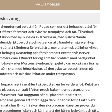
VÄLJ STORLEK
eskrivning
 droppformad pelott från Pedag som ger ett behagligt stöd för
t främre fotvalvet och avlastar trampdyna och tår. Tillverkad i
tskinn med mjuk insida av latexskum, med självhäftande
dersida. Ett pelottstöd motverkar att framfoten sjunker ihop
h gör att tålederna får en bättre, mer anatomisk ställning, vilket
r behaglig avlastning och förhindrar att exempelvis nerver
mmer i kläm. Utmärkt för dig som har problem med nedsjunket
rfotsvalv eller Mortons syndrom. En pelott kan också vara bra när
 går i skor med höga klackar, då den avlastar belastningen på
amfoten och minskar irritation under trampdynan.
 förpackning innehåller två pelotter, en för vardera fot. Pelotten
a placeras centralt i foten precis bakom trampdynan, under
rfotsvalvet. Var noggrann när du placerar ut pelotten,
empelvis genom att först lägga den under din fot på rätt plats
h mäta hur långt in i skon den ska placeras, därefter provar du
n placeringen i skon och känner att det känns bekvämt och rätt,