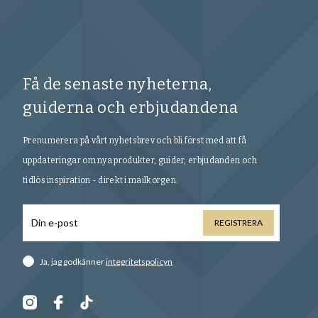
Få de senaste nyheterna,
guiderna och erbjudandena
Prenumerera på vårt nyhetsbrev och bli först med att få
uppdateringar om nya produkter, guider, erbjudanden och
tidlös inspiration - direkt i mailkorgen.
REGISTRERA
Ja, jag godkänner
integritetspolicyn