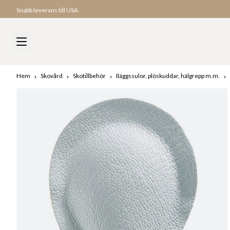
Snabb leverans till USA
Hem
Skovård
Skotillbehör
Iläggssulor, plöskuddar, hälgrepp m.m.