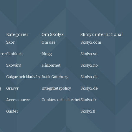
Kategorier
Om Skolyx
Skolyx international
Skor
Om oss
Skolyx.com
urer
Skoblock
Blogg
Skolyx.se
Skovård
Hållbarhet
Skolyx.no
Galgar och klädvård
Butik Göteborg
Skolyx.dk
g
Gravyr
Integritetspolicy
Skolyx.de
Accessoarer
Cookies och säkerhet
Skolyx.fr
Guider
Skolyx.fi