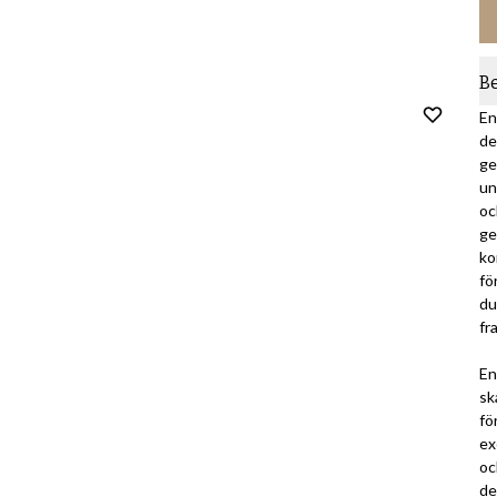
B
En
de
ge
un
oc
ge
ko
fö
du
fr
En
sk
fö
ex
oc
de