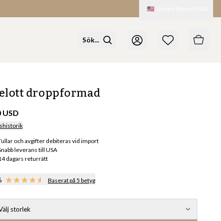
🇺🇸
United States
(
USD
)
elott droppformad
0 USD
shistorik
Tullar och avgifter debiteras vid import
Snabb leverans till USA
14 dagars returrätt
6
Baserat på 5 betyg
Välj storlek