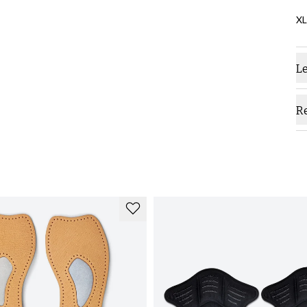
XL
L
R