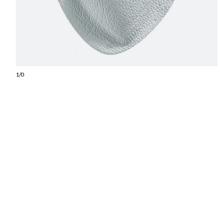
1
/
0