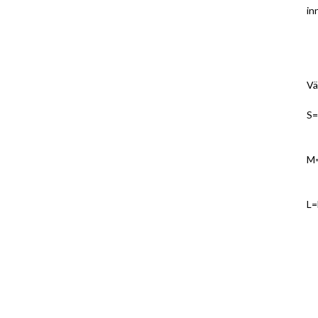
in
Vä
S=
M=
L=