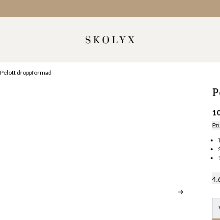
Pelott droppformad
P
1
Pri
4.