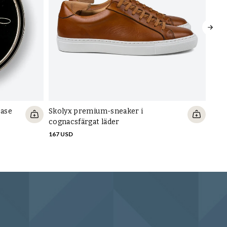
ease
Skolyx premium-sneaker i
Yank
cognacsfärgat läder
363 
167 USD