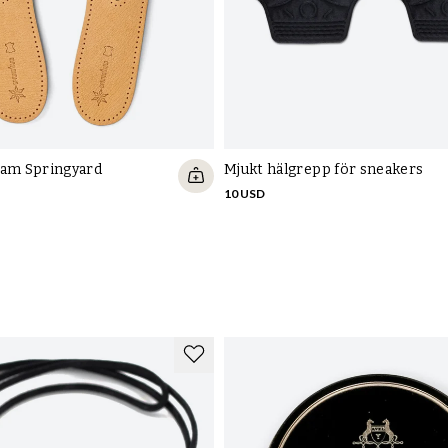
dam Springyard
Mjukt hälgrepp för sneakers
10 USD