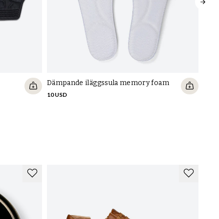
Dämpande iläggssula memory foam
Spri
min
10 USD
35 U