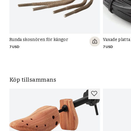
Runda skosnören för kängor
Vaxade platt
7 USD
7 USD
Köp tillsammans