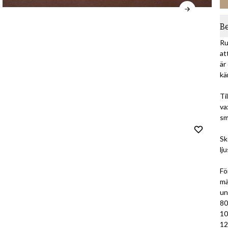
B
Ru
at
är
kä
Ti
va
sm
Sk
lj
Fö
mä
un
80
10
12