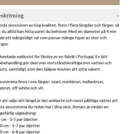
eskrivning
nda skosnören av hög kvalitet, finns i flera längder och färger, så
t du alltid kan hitta paret du behöver. Med en diameter på 4 mm
 de ett mångsidigt val som passar många typer av skor och
ngor.
llverkade exklusivt för Skolyx av en fabrik i Portugal. En lätt
xbehandling gör dem mer motståndskraftiga mot vatten och
uts, samtidigt som den hjälper knuten att sitta säkert.
osnörena finns i sex färger: svart, mörkbrun, mellanbrun,
usbrun, off-white och vit.
r att välja rätt längd är det enklaste och mest pålitliga sättet att
ta skosnörena du redan har i dina skor. Annars är nedan en
gefärlig vägledning:
 cm - 3-5 par öljetter
0 cm - 5-7 par öljetter
0 cm - 6-8 par öljetter