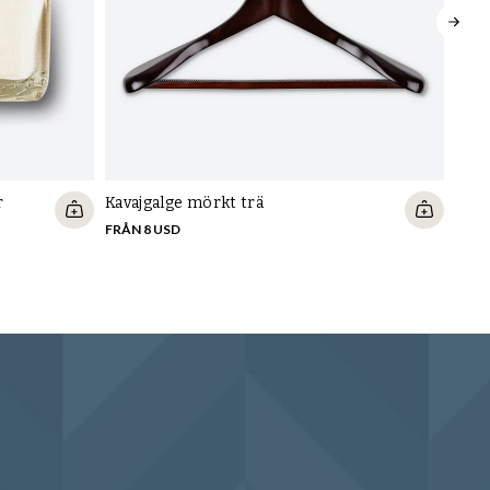
r
Kavajgalge mörkt trä
Kava
FRÅN 8 USD
FRÅN