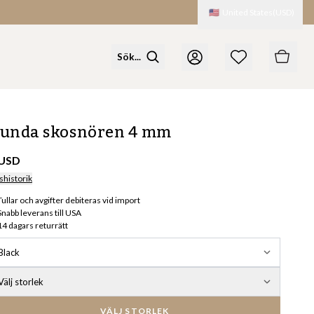
🇺🇸
United States
(
USD
)
unda skosnören 4 mm
 USD
shistorik
Tullar och avgifter debiteras vid import
Snabb leverans till USA
14 dagars returrätt
Black
Välj storlek
VÄLJ STORLEK