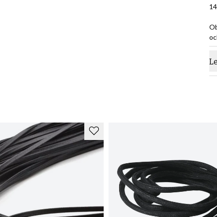
14
Ob
oc
L