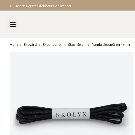
Tullar och avgifter debiteras vid import
Snabb leverans till USA
Hem
Skovård
Skotillbehör
Skosnören
Runda skosnören 4 mm