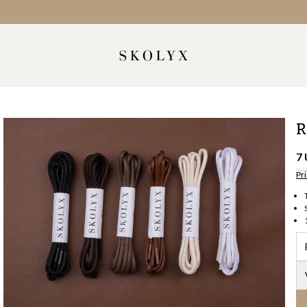
R
7
Pri