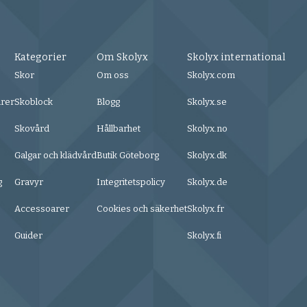
Kategorier
Om Skolyx
Skolyx international
Skor
Om oss
Skolyx.com
urer
Skoblock
Blogg
Skolyx.se
Skovård
Hållbarhet
Skolyx.no
Galgar och klädvård
Butik Göteborg
Skolyx.dk
g
Gravyr
Integritetspolicy
Skolyx.de
Accessoarer
Cookies och säkerhet
Skolyx.fr
Guider
Skolyx.fi