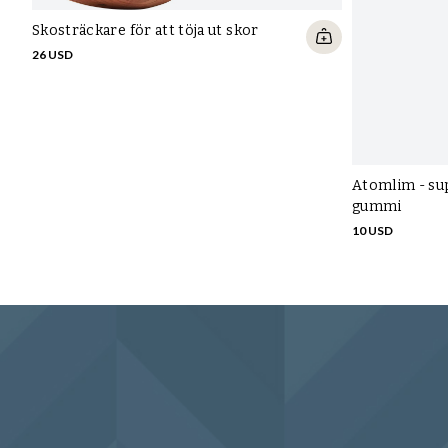
Skosträckare för att töja ut skor
26 USD
Atomlim - sup
gummi
10 USD