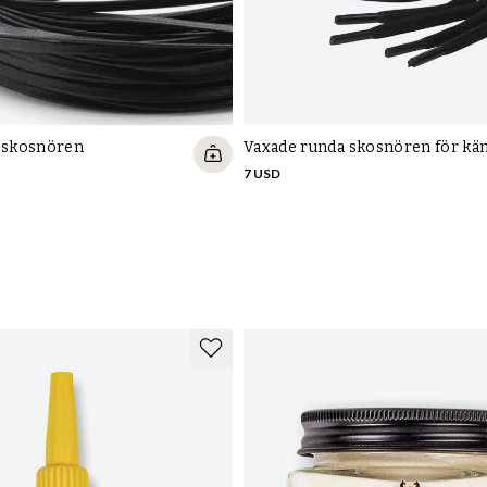
a skosnören
Vaxade runda skosnören för kä
7 USD