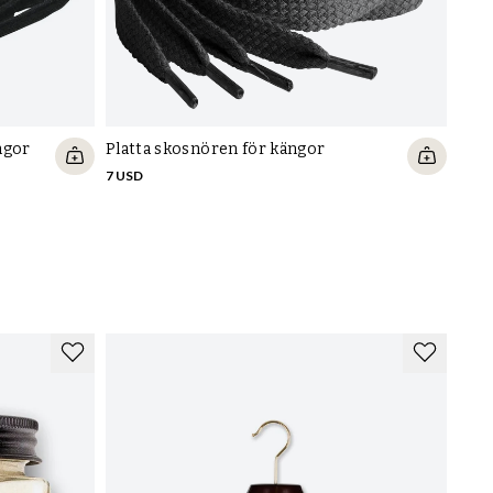
ngor
Platta skosnören för kängor
Elas
7 USD
5 US