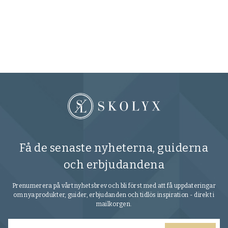
Sk
c
10
Få de senaste nyheterna, guiderna
och erbjudandena
Prenumerera på vårt nyhetsbrev och bli först med att få uppdateringar
om nya produkter, guider, erbjudanden och tidlös inspiration - direkt i
mailkorgen.