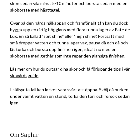
skon sedan vila minst 5-10 minuter och borsta sedan med en
skoborste med hästtagel
.
Ovanpå den hårda hälkappan och framför allt tån kan du dock
bygga upp en riktig högglans med flera tunna lager av Pate de
Lux. En så kallad "spit shine" eller "high shine". Fortsätt med
små droppar vatten och tunna lager vax, pausa då och då och
låt torka och borsta upp finishen igen, idealt nu med en
skoborste med gethår
som inte repar den glansiga finishen.
Läs mer om hur du putsar dina skor och få förjupande tips i
vår
skovårdsguide
.
I sällsynta fall kan locket vara svårt att öppna. Skölj då burken
under varmt vatten en stund, torka den torr och försök sedan
igen.
Om Saphir