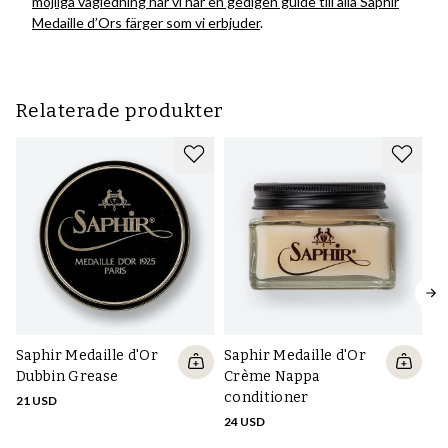
möjliga vägledning
har vi här en gedigen guide
till alla Saphir
Medaille d’Ors färger som vi erbjuder
.
Relaterade produkter
Saphir Medaille d'Or
Saphir Medaille d'Or
Dubbin Grease
Crème Nappa
conditioner
21 USD
24 USD
Sa