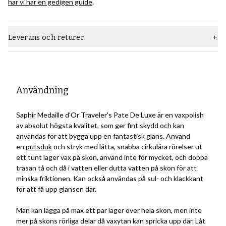
har vi här en gedigen guide
.
Leverans och returer
Användning
Saphir Medaille d'Or Traveler's Pate De Luxe är en vaxpolish
av absolut högsta kvalitet, som ger fint skydd och kan
användas för att bygga upp en fantastisk glans. Använd
en
putsduk
och stryk med lätta, snabba cirkulära rörelser ut
ett tunt lager vax på skon, använd inte för mycket, och doppa
trasan tå och då i vatten eller dutta vatten på skon för att
minska friktionen. Kan också användas på sul- och klackkant
för att få upp glansen där.
Man kan lägga på max ett par lager över hela skon, men inte
mer på skons rörliga delar då vaxytan kan spricka upp där. Låt