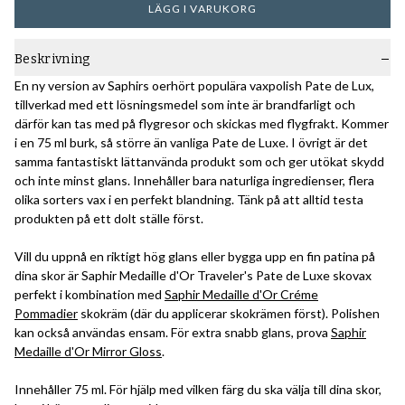
LÄGG I VARUKORG
Beskrivning
En ny version av Saphirs oerhört populära vaxpolish Pate de Lux,
tillverkad med ett lösningsmedel som inte är brandfarligt och
därför kan tas med på flygresor och skickas med flygfrakt. Kommer
i en 75 ml burk, så större än vanliga Pate de Luxe. I övrigt är det
samma fantastiskt lättanvända produkt som och ger utökat skydd
och inte minst glans. Innehåller bara naturliga ingredienser, flera
olika sorters vax i en perfekt blandning. Tänk på att alltid testa
produkten på ett dolt ställe först.
Vill du uppnå en riktigt hög glans eller bygga upp en fin patina på
dina skor är Saphir Medaille d'Or Traveler's Pate de Luxe skovax
perfekt i kombination med
Saphir Medaille d'Or Créme
Pommadier
skokräm (där du applicerar skokrämen först). Polishen
kan också användas ensam. För extra snabb glans, prova
Saphir
Medaille d'Or Mirror Gloss
.
Innehåller 75 ml. För hjälp med vilken färg du ska välja till dina skor,