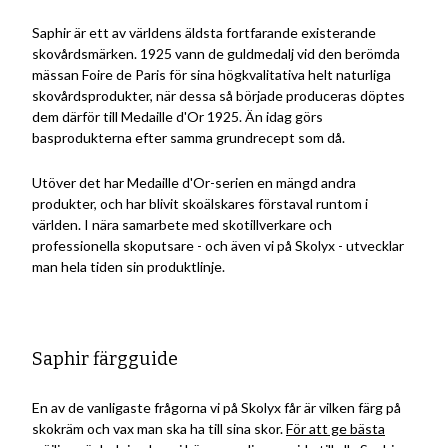
Saphir är ett av världens äldsta fortfarande existerande
skovårdsmärken. 1925 vann de guldmedalj vid den berömda
mässan Foire de Paris för sina högkvalitativa helt naturliga
skovårdsprodukter, när dessa så började produceras döptes
dem därför till Medaille d'Or 1925. Än idag görs
basprodukterna efter samma grundrecept som då.
Utöver det har Medaille d'Or-serien en mängd andra
produkter, och har blivit skoälskares förstaval runtom i
världen. I nära samarbete med skotillverkare och
professionella skoputsare - och även vi på Skolyx - utvecklar
man hela tiden sin produktlinje.
Saphir färgguide
En av de vanligaste frågorna vi på Skolyx får är vilken färg på
skokräm och vax man ska ha till sina skor.
För att ge bästa