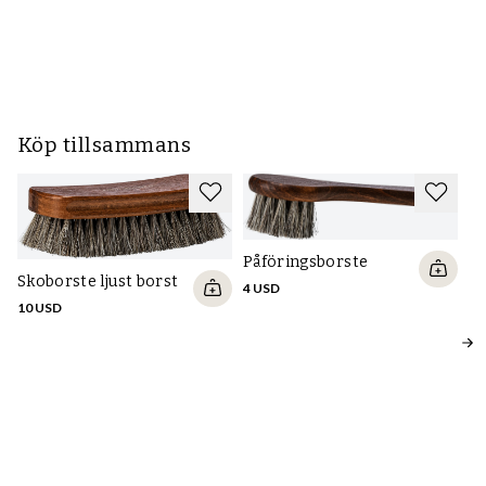
R
M
23
Köp tillsammans
Påföringsborste
Skoborste ljust borst
4 USD
10 USD