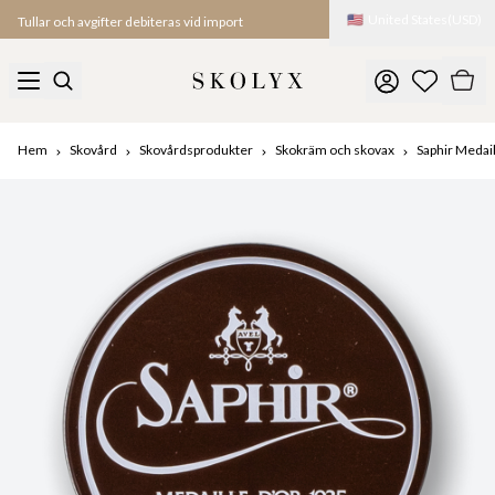
🇺🇸
United States
(
USD
)
Tullar och avgifter debiteras vid import
Hem
Skovård
Skovårdsprodukter
Skokräm och skovax
Saphir Medail