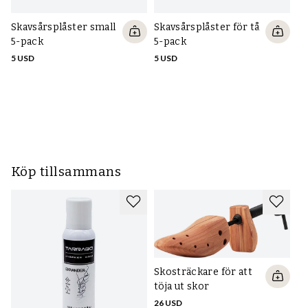
Skavsårsplåster small
Skavsårsplåster för tå
Sk
5-pack
5-pack
p
5 USD
5 USD
5 
Köp tillsammans
Skosträckare för att
töja ut skor
26 USD