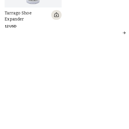
Tarrago Shoe
Sa
Expander
C
s
12 USD
20