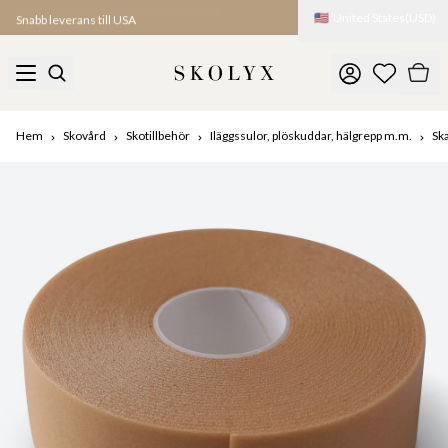
🇺🇸
United States
(
USD
)
Snabb leverans till USA
Hem
Skovård
Skotillbehör
Iläggssulor, plöskuddar, hälgrepp m.m.
Sk