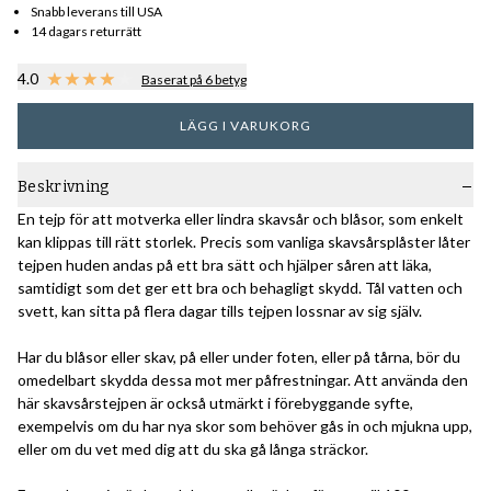
Snabb leverans till USA
14 dagars returrätt
4.0
Baserat på 6 betyg
LÄGG I VARUKORG
Beskrivning
En tejp för att motverka eller lindra skavsår och blåsor, som enkelt
kan klippas till rätt storlek. Precis som vanliga skavsårsplåster låter
tejpen huden andas på ett bra sätt och hjälper såren att läka,
samtidigt som det ger ett bra och behagligt skydd. Tål vatten och
svett, kan sitta på flera dagar tills tejpen lossnar av sig själv.
Har du blåsor eller skav, på eller under foten, eller på tårna, bör du
omedelbart skydda dessa mot mer påfrestningar. Att använda den
här skavsårstejpen är också utmärkt i förebyggande syfte,
exempelvis om du har nya skor som behöver gås in och mjukna upp,
eller om du vet med dig att du ska gå långa sträckor.