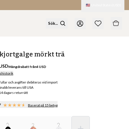
🇺🇸
United States
(
USD
)
kjortgalge mörkt trä
 USD
Mängdrabatt från
4
USD
shistorik
Tullar och avgifter debiteras vid import
Snabb leverans till USA
14 dagars returrätt
7
Baserat på 15 betyg