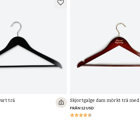
Kundtjänst
Kontakta oss
Frakt, byten och ret
Vanliga frågor
Köpvillkor
Spåra din beställnin
Ångra köp
Logga in på konto