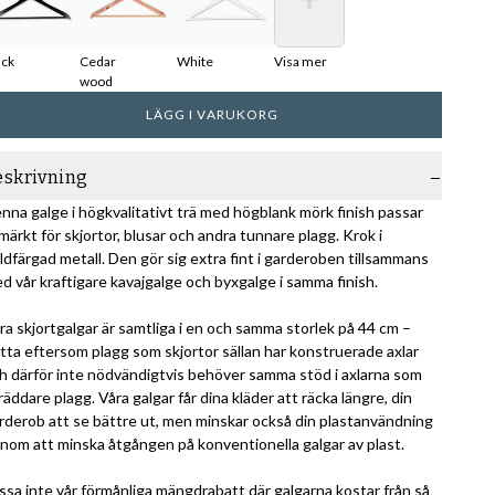
ack
Cedar
White
Visa mer
wood
LÄGG I VARUKORG
eskrivning
nna galge i högkvalitativt trä med högblank mörk finish passar
märkt för skjortor, blusar och andra tunnare plagg. Krok i
ldfärgad metall. Den gör sig extra fint i garderoben tillsammans
d vår kraftigare kavajgalge och byxgalge i samma finish.
ra skjortgalgar är samtliga i en och samma storlek på 44 cm –
tta eftersom plagg som skjortor sällan har konstruerade axlar
h därför inte nödvändigtvis behöver samma stöd i axlarna som
räddare plagg. Våra galgar får dina kläder att räcka längre, din
rderob att se bättre ut, men minskar också din plastanvändning
nom att minska åtgången på konventionella galgar av plast.
ssa inte vår förmånliga mängdrabatt där galgarna kostar från så