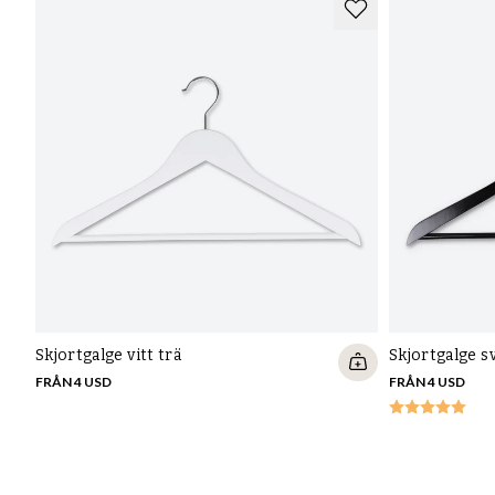
Få de senaste nyheterna,
guiderna och erbjudandena
Prenumerera på vårt nyhetsbrev och bli först med att få
uppdateringar om nya produkter, guider, erbjudanden och
tidlös inspiration - direkt i mailkorgen.
REGISTRERA
Ja, jag godkänner
integritetspolicyn