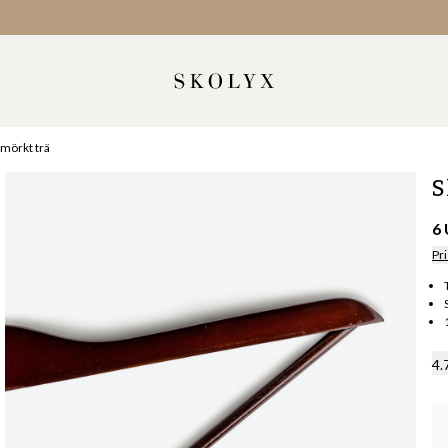
 mörkt trä
S
6
Pri
4.