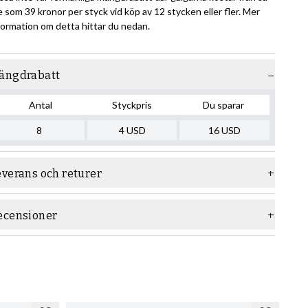
te som 39 kronor per styck vid köp av 12 stycken eller fler. Mer
formation om detta hittar du nedan.
ängdrabatt
Antal
Styckpris
Du sparar
8
4
USD
16
USD
everans och returer
ecensioner