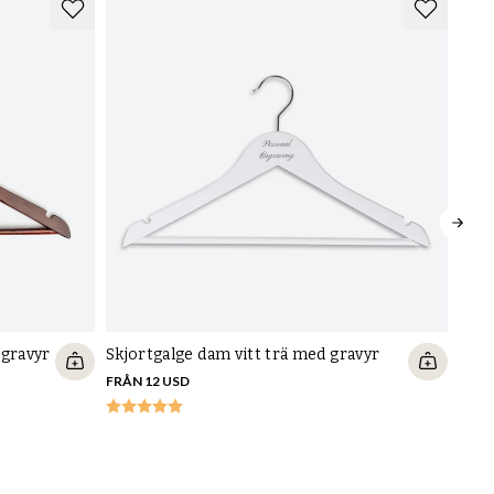
Kategorier
Om Skolyx
Skolyx international
Skor
Om oss
Skolyx.com
urer
Skoblock
Blogg
Skolyx.se
Skovård
Hållbarhet
Skolyx.no
Galgar och klädvård
Butik Göteborg
Skolyx.dk
g
Gravyr
Integritetspolicy
Skolyx.de
Accessoarer
Cookies och säkerhet
Skolyx.fr
Guider
Skolyx.fi