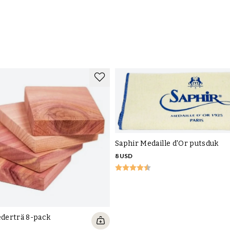
de i Europa AB, Metallvägen 5, 43533 Mölnlycke, SWEDEN, ktj@skolyx.se , +46(0)