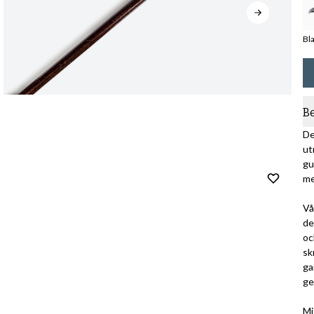
Bl
B
De
ut
gu
me
Vå
de
oc
sk
ga
ge
Mi