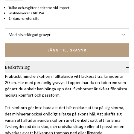
Tullar och avgifter debiteras vid import
Snabb leverans till USA
14 dagars returrätt
Med silverfärgad gravyr
LÄGG TILL GRAVYR
Beskrivning
Praktiskt mindre skohorn i tilltalande vitt lackerat trä, längden är
20 cm. Här med personlig gravyr. I toppen har du en läderrem som
gör att du enkelt kan hänga upp det. Skohornet är skålat för bästa
möjliga komfort och passform.
Ett skohorn gör inte bara att det blir enklare att ta på sig skorna,
det minimerar också onödigt slitage på skons häl. Att skaffa sig
vanan att alltid använda skohorn är ett enkelt sätt att förlänga
livslängden på dina skor, och undvika slitage eller att passformen
påverkas av att hälkappan trampas ned eller liknande.