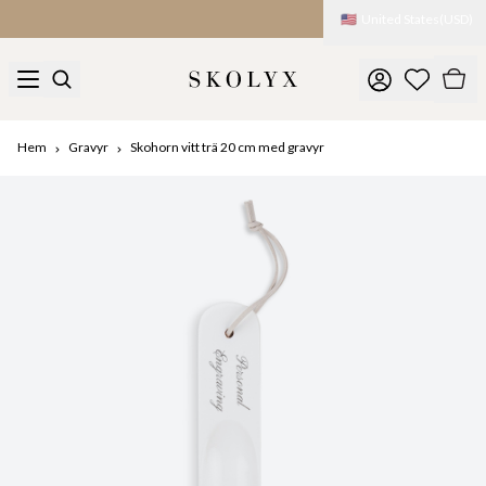
🇺🇸
United States
(
USD
)
Tullar och avgifter debiteras vid import
Hem
Gravyr
Skohorn vitt trä 20 cm med gravyr