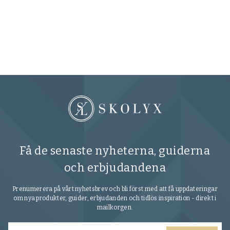
Mj
sn
10
Få de senaste nyheterna, guiderna
och erbjudandena
Prenumerera på vårt nyhetsbrev och bli först med att få uppdateringar
om nya produkter, guider, erbjudanden och tidlös inspiration - direkt i
mailkorgen.