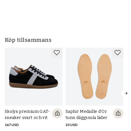
Sk
c
40
Köp tillsammans
Skolyx premium GAT-
Saphir Medaille d'Or
sneaker svart och vit
tunn iläggssula läder
167 USD
23 USD