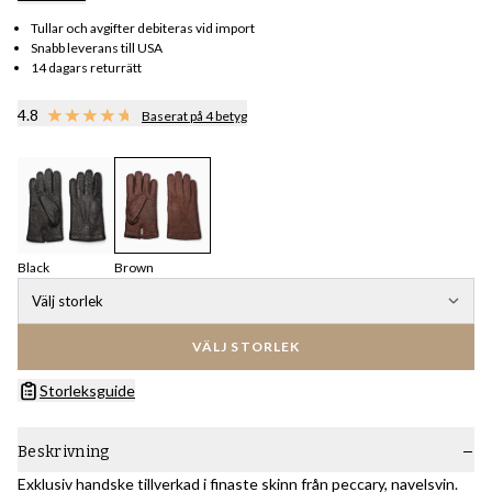
Tullar och avgifter debiteras vid import
Snabb leverans till USA
14 dagars returrätt
4.8
Baserat på 4 betyg
Black
Brown
Välj storlek
VÄLJ STORLEK
Storleksguide
Beskrivning
Exklusiv handske tillverkad i finaste skinn från peccary, navelsvin.