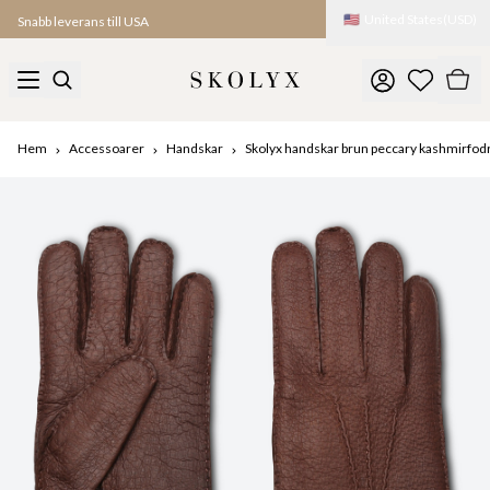
🇺🇸
United States
(
USD
)
Snabb leverans till USA
Hem
Accessoarer
Handskar
Skolyx handskar brun peccary kashmirfod