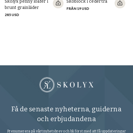
Skolyx penny loafer i
Skoblock i cederträ
brunt grainläder
FRÅN 19 USD
285 USD
Po
ka
54
Få de senaste nyheterna, guiderna
och erbjudandena
Prenumerera på vårt nyhetsbrev och bli först med att få uppdateringar