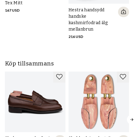
Tex Mitt
Te
Hestra handsydd
167 USD
16
handske
kashmirfodrad älg
mellanbrun
216 USD
Köp tillsammans