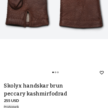
Skolyx handskar brun
peccary kashmirfodrad
255 USD
Prishistorik