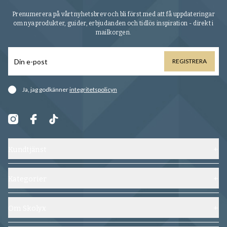
Prenumerera på vårt nyhetsbrev och bli först med att få uppdateringar
om nya produkter, guider, erbjudanden och tidlös inspiration - direkt i
mailkorgen.
REGISTRERA
Ja, jag godkänner
integritetspolicyn
Kundtjänst
Kontakta oss
Frakt, byten och returer
Kategorier
Vanliga frågor
Skor
Köpvillkor
Skoblock
Om Skolyx
Spåra din beställning
Skovård
Om oss