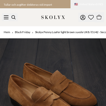
🇺🇸
United States
(
USD
)
Tullar och avgifter debiteras vid import
Hem
Black Friday
Skolyx Penny Loafer light brown suede UK8 / EU42 - Sec