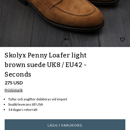
Skolyx Penny Loafer light
brown suede UK8 / EU42 -
Seconds
275 USD
Prishistorik
Tullar och avgifter debiteras vid import
Snabb leverans till USA
14 dagars returrätt
LÄGG I VARUKORG