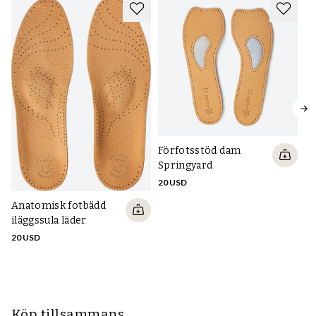
Förfotsstöd dam
Springyard
20 USD
Anatomisk fotbädd
Pe
iläggssula läder
lä
20 USD
16
Köp tillsammans