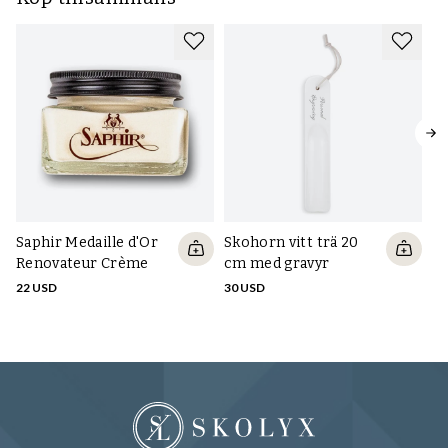
Saphir Medaille d'Or
Skohorn vitt trä 20
Sk
Renovateur Crème
cm med gravyr
c
22 USD
30 USD
30