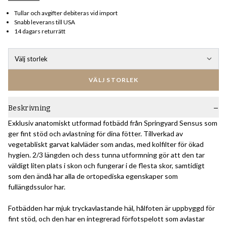
Tullar och avgifter debiteras vid import
Snabb leverans till USA
14 dagars returrätt
Välj storlek
VÄLJ STORLEK
Beskrivning
Exklusiv anatomiskt utformad fotbädd från Springyard Sensus som
ger fint stöd och avlastning för dina fötter. Tillverkad av
vegetabliskt garvat kalvläder som andas, med kolfilter för ökad
hygien. 2/3 längden och dess tunna utformning gör att den tar
väldigt liten plats i skon och fungerar i de flesta skor, samtidigt
som den ändå har alla de ortopediska egenskaper som
fullängdssulor har.
Fotbädden har mjuk tryckavlastande häl, hålfoten är uppbyggd för
fint stöd, och den har en integrerad förfotspelott som avlastar