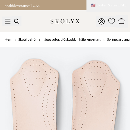
🇺🇸
United States
(
USD
)
Snabb leverans till USA
Hem
Skotillbehör
Iläggssulor, plöskuddar, hälgrepp m.m.
Springyard ana