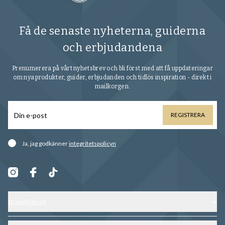
Få de senaste nyheterna, guiderna
och erbjudandena
Prenumerera på vårt nyhetsbrev och bli först med att få uppdateringar
om nya produkter, guider, erbjudanden och tidlös inspiration - direkt i
mailkorgen.
REGISTRERA
Ja, jag godkänner
integritetspolicyn
Kundtjänst
Kontakta oss