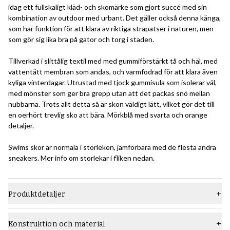
idag ett fullskaligt kläd- och skomärke som gjort succé med sin
kombination av outdoor med urbant. Det gäller också denna känga,
som har funktion för att klara av riktiga strapatser i naturen, men
som gör sig lika bra på gator och torg i staden.
Tillverkad i slittålig textil med med gummiförstärkt tå och häl, med
vattentätt membran som andas, och varmfodrad för att klara även
kyliga vinterdagar. Utrustad med tjock gummisula som isolerar väl,
med mönster som ger bra grepp utan att det packas snö mellan
nubbarna. Trots allt detta så är skon väldigt lätt, vilket gör det till
en oerhört trevlig sko att bära. Mörkblå med svarta och orange
detaljer.
Swims skor är normala i storleken, jämförbara med de flesta andra
sneakers. Mer info om storlekar i fliken nedan.
Produktdetaljer
Material
Textil
Konstruktion och material