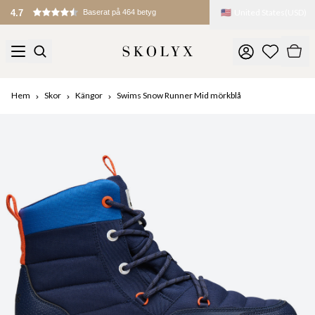
🇺🇸
United States
(
USD
)
Tullar och avgifter debiteras vid import
Hem
Skor
Kängor
Swims Snow Runner Mid mörkblå