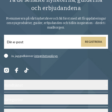
och erbjudandena
Prenumerera på vårt nyhetsbrev och bli först med att få uppdateringar
om nya produkter, guider, erbjudanden och tidlös inspiration - direkt i
mailkorgen.
REGISTRERA
Ja, jag godkänner
integritetspolicyn
Kundtjänst
Kontakta oss
Frakt, byten och returer
Kategorier
Vanliga frågor
Skor