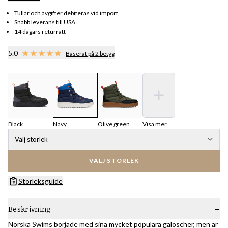
Tullar och avgifter debiteras vid import
Snabb leverans till USA
14 dagars returrätt
5.0
Baserat på 2 betyg
Black
Navy
Olive green
Visa mer
Välj storlek
VÄLJ STORLEK
Storleksguide
Beskrivning
Norska Swims började med sina mycket populära galoscher, men är