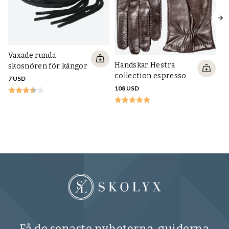
Vaxade runda
Handskar Hestra
skosnören för kängor
collection espresso
7 USD
108 USD
Fl
35
Få de senaste nyheterna, guiderna