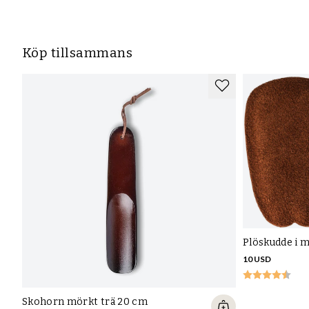
Köp tillsammans
Plöskudde i 
10 USD
Skohorn mörkt trä 20 cm