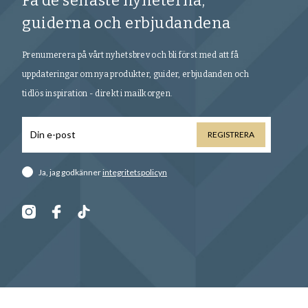
Få de senaste nyheterna,
guiderna och erbjudandena
Prenumerera på vårt nyhetsbrev och bli först med att få
uppdateringar om nya produkter, guider, erbjudanden och
tidlös inspiration - direkt i mailkorgen.
REGISTRERA
Ja, jag godkänner
integritetspolicyn