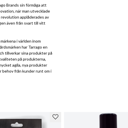
rrago Brands sin förmåga att
novation, när man utvecklade
 revolution applåderades av
n även från svart till vitt
a märkena i världen inom
kovårdsmärken har Tarrago en
h tillverkar sina produkter på
kvaliteten på produkterna,
mycket agila, nya produkter
er behov från kunder runt om i