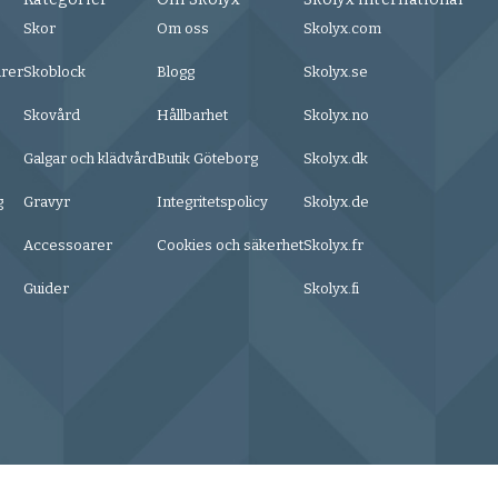
Skor
Om oss
Skolyx.com
urer
Skoblock
Blogg
Skolyx.se
Skovård
Hållbarhet
Skolyx.no
Galgar och klädvård
Butik Göteborg
Skolyx.dk
g
Gravyr
Integritetspolicy
Skolyx.de
Accessoarer
Cookies och säkerhet
Skolyx.fr
Guider
Skolyx.fi