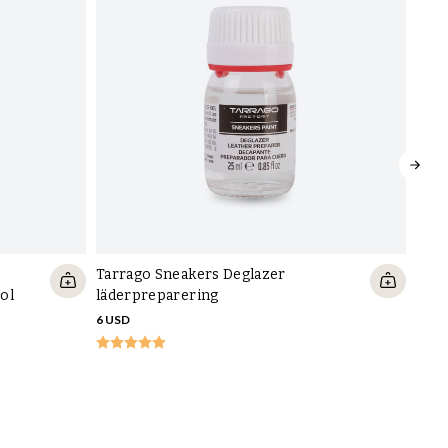
Tarrago Sneakers Deglazer
ol
läderpreparering
6 USD
Saph
19 U