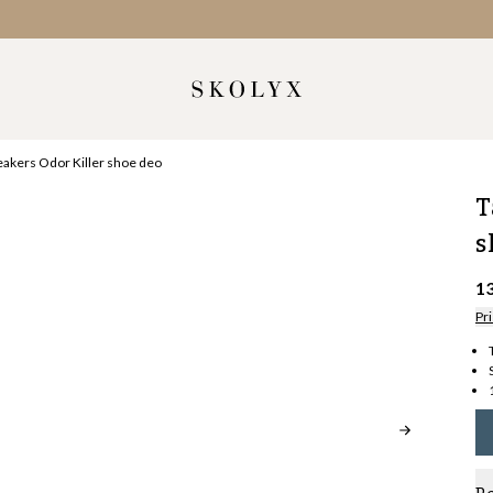
eakers Odor Killer shoe deo
T
s
1
Pri