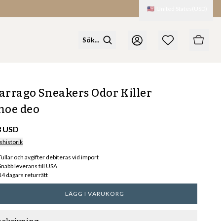
🇺🇸
United States
(
USD
)
arrago Sneakers Odor Killer
hoe deo
3 USD
shistorik
Tullar och avgifter debiteras vid import
Snabb leverans till USA
14 dagars returrätt
LÄGG I VARUKORG