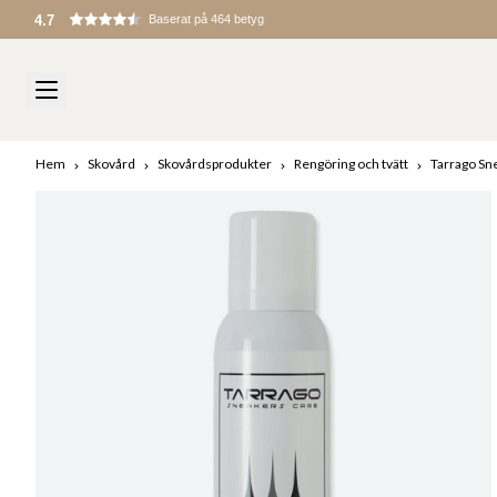
4.7
Baserat på 464 betyg
Hem
Skovård
Skovårdsprodukter
Rengöring och tvätt
Tarrago Sn