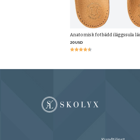
Anatomisk fotbädd iläggssula lä
20 USD
Kundtjänst