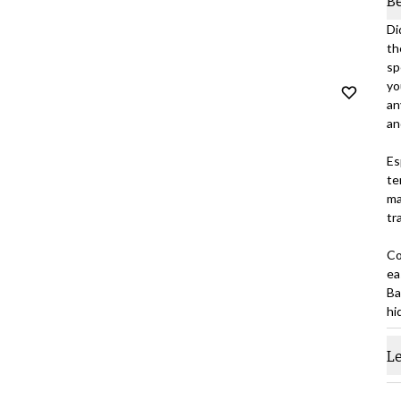
B
Di
th
sp
yo
an
an
Es
te
ma
tr
Co
ea
Ba
hi
L