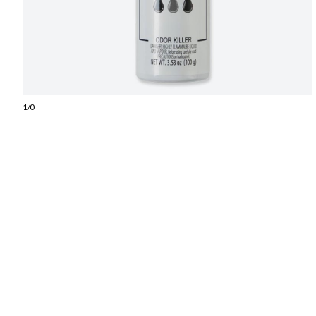
1
/
0