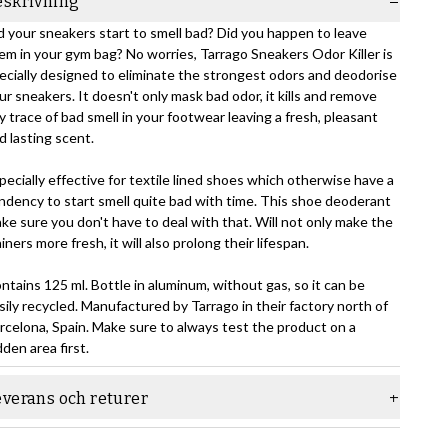
eskrivning
d your sneakers start to smell bad? Did you happen to leave
em in your gym bag? No worries, Tarrago Sneakers Odor Killer is
ecially designed to eliminate the strongest odors and deodorise
ur sneakers. It doesn't only mask bad odor, it kills and remove
y trace of bad smell in your footwear leaving a fresh, pleasant
d lasting scent.
pecially effective for textile lined shoes which otherwise have a
ndency to start smell quite bad with time. This shoe deoderant
ke sure you don't have to deal with that. Will not only make the
ainers more fresh, it will also prolong their lifespan.
ntains 125 ml. Bottle in aluminum, without gas, so it can be
sily recycled. Manufactured by Tarrago in their factory north of
rcelona, Spain. Make sure to always test the product on a
dden area first.
everans och returer