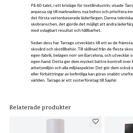
På 60-talet, i ett krisläge för textilindustrin, visade Ta
anpassa sig till marknadens nya behov och prioritera in
det första vattenbaserade läderfärgen. Denna tekniska
skobranschen, det gjorde det möjligt att ändra läderfärge
med oslagbart resultat och hållbarhet.
Sedan dess har Tarrago utvecklats till ett av de främst
skovård och skotillbehör. Till skillnad från de flesta s
egen fabrik, belägen norr om Barcelona, och utvecklar oc
egen hand. Detta ger dem mycket bättre kontroll över 
arbetsmiljön och alla miljöaspekter. Det gör dem också 
eller förbättringar av befintliga kan göras snabbt uteft
världen. Tarrago är ett systerföretag till Saphir.
Relaterade produkter