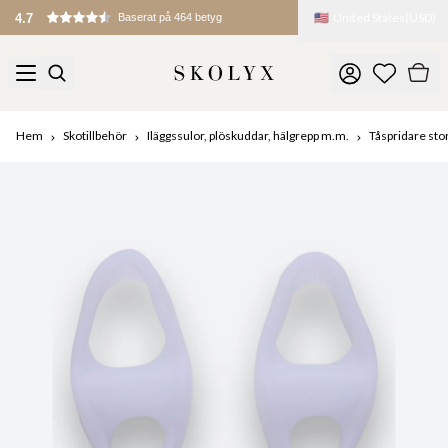
🇺🇸
United States
(
USD
)
4.7
Baserat på 464 betyg
Hem
Skotillbehör
Iläggssulor, plöskuddar, hälgrepp m.m.
Tåspridare sto