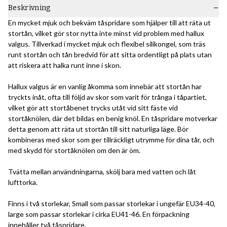
Beskrivning
En mycket mjuk och bekväm tåspridare som hjälper till att räta ut
stortån, vilket gör stor nytta inte minst vid problem med hallux
valgus. Tillverkad i mycket mjuk och flexibel silikongel, som träs
runt stortån och tån bredvid för att sitta ordentligt på plats utan
att riskera att halka runt inne i skon.
Hallux valgus är en vanlig åkomma som innebär att stortån har
tryckts inåt, ofta till följd av skor som varit för trånga i tåpartiet,
vilket gör att stortåbenet trycks utåt vid sitt fäste vid
stortåknölen, där det bildas en benig knöl. En tåspridare motverkar
detta genom att räta ut stortån till sitt naturliga läge. Bör
kombineras med skor som ger tillräckligt utrymme för dina tår, och
med skydd för stortåknölen om den är öm.
Tvätta mellan användningarna, skölj bara med vatten och låt
lufttorka.
Finns i två storlekar, Small som passar storlekar i ungefär EU34-40,
large som passar storlekar i cirka EU41-46. En förpackning
innehåller två tåspridare.