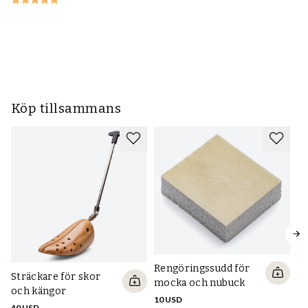
Sp
hä
15
Köp tillsammans
Rengöringssudd för
Sträckare för skor
mocka och nubuck
och kängor
10 USD
40 USD