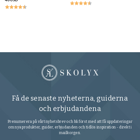
Ka
FR
Få de senaste nyheterna, guiderna
och erbjudandena
Prenumerera på vårt nyhetsbrev och bli först med att få uppdateringar
om nya produkter, guider, erbjudanden och tidlös inspiration - direkt i
mailkorgen.