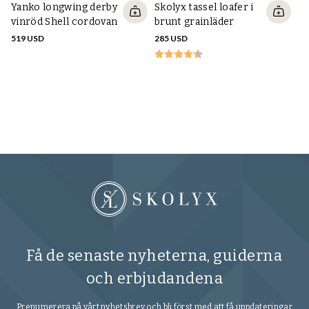
Yanko longwing derby
Skolyx tassel loafer i
vinröd Shell cordovan
brunt grainläder
519 USD
285 USD
T
S
s
15
Få de senaste nyheterna, guiderna
och erbjudandena
Prenumerera på vårt nyhetsbrev och bli först med att få uppdateringar