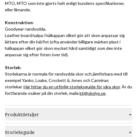
MTO, MTO som inte gjorts helt enligt kundens specifikationer,
eller liknande.
Konstruktion
:
Goodyear-randsydda.
Leather board/salpa i hälkappan vilket gör att skon anpassar sig
lättare efter din häl/fot (ofta använder billigare märken plast i
hälkappan vilket gör skon mycket hård samtidigt som den inte
anpassar sig efter foten över tid).
Storlek:
Storlekarna är normala för randsydda skor och jämförbara med till
exempel Yanko, Loake, Crockett & Jones och Carminas
storlekar.
Här hittar du en utförlig storleksguide för våra skor
. Är du
fortfarande osäker på din storlek, maila
ktj@skolyx.se
.
Produktdetaljer
Material
Slätt läder
Storleksguide