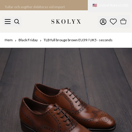
🇺🇸
United States
(
USD
)
Tullar och avgifter debiteras vid import
Hem
Black Friday
TLB full brouge brown EU39 / UK5 - seconds