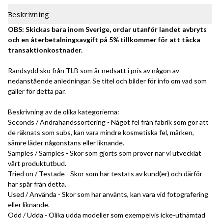
Beskrivning
OBS: Skickas bara inom Sverige, ordar utanför landet avbryts
och en återbetalningsavgift på 5% tillkommer för att täcka
transaktionkostnader.
Randsydd sko från TLB som är nedsatt i pris av någon av
nedanstående anledningar. Se titel och bilder för info om vad som
gäller för detta par.
Beskrivning av de olika kategorierna:
Seconds / Andrahandssortering - Något fel från fabrik som gör att
de räknats som subs, kan vara mindre kosmetiska fel, märken,
sämre läder någonstans eller liknande.
Samples / Samples - Skor som gjorts som prover när vi utvecklat
vårt produktutbud.
Tried on / Testade - Skor som har testats av kund(er) och därför
har spår från detta.
Used / Använda - Skor som har använts, kan vara vid fotografering
eller liknande.
Odd / Udda - Olika udda modeller som exempelvis icke-uthämtad