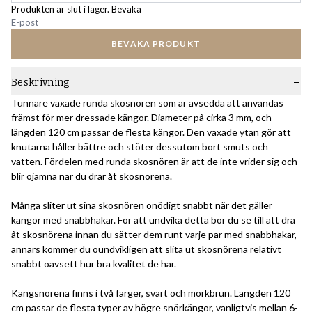
Produkten är slut i lager. Bevaka
BEVAKA PRODUKT
Beskrivning
Tunnare vaxade runda skosnören som är avsedda att användas
främst för mer dressade kängor. Diameter på cirka 3 mm, och
längden 120 cm passar de flesta kängor. Den vaxade ytan gör att
knutarna håller bättre och stöter dessutom bort smuts och
vatten. Fördelen med runda skosnören är att de inte vrider sig och
blir ojämna när du drar åt skosnörena.
Många sliter ut sina skosnören onödigt snabbt när det gäller
kängor med snabbhakar. För att undvika detta bör du se till att dra
åt skosnörena innan du sätter dem runt varje par med snabbhakar,
annars kommer du oundvikligen att slita ut skosnörena relativt
snabbt oavsett hur bra kvalitet de har.
Kängsnörena finns i två färger, svart och mörkbrun. Längden 120
cm passar de flesta typer av högre snörkängor, vanligtvis mellan 6-