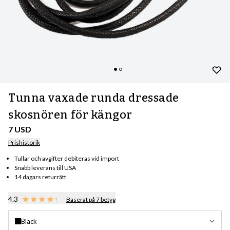
Tunna vaxade runda dressade
skosnören för kängor
7 USD
Prishistorik
Tullar och avgifter debiteras vid import
Snabb leverans till USA
14 dagars returrätt
4.3
Baserat på 7 betyg
Black