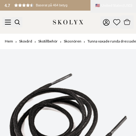
🇺🇸
United States
(
USD
)
4.7
Baserat på 464 betyg
Hem
Skovård
Skotillbehör
Skosnören
Tunna vaxade runda dressade