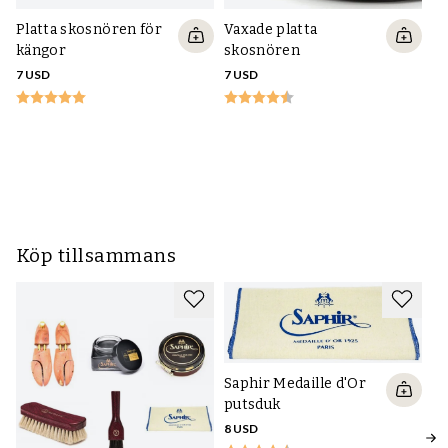
Platta skosnören för
Vaxade platta
kängor
skosnören
7 USD
7 USD
P
sn
6 
Köp tillsammans
Saphir Medaille d'Or
putsduk
8 USD