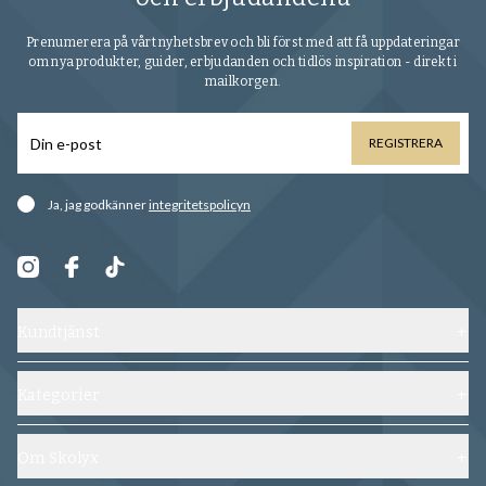
Prenumerera på vårt nyhetsbrev och bli först med att få uppdateringar
om nya produkter, guider, erbjudanden och tidlös inspiration - direkt i
mailkorgen.
REGISTRERA
Ja, jag godkänner
integritetspolicyn
Kundtjänst
Kontakta oss
Frakt, byten och returer
Kategorier
Vanliga frågor
Skor
Köpvillkor
Skoblock
Om Skolyx