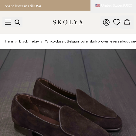
🇺🇸
United States
(
USD
)
Snabb leverans till USA
Hem
Black Friday
Yanko classic Belgian loafer dark brown reverse kudu s