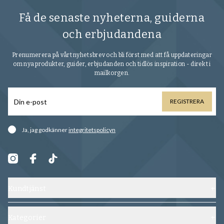
Få de senaste nyheterna, guiderna
och erbjudandena
Prenumerera på vårt nyhetsbrev och bli först med att få uppdateringar
om nya produkter, guider, erbjudanden och tidlös inspiration - direkt i
mailkorgen.
REGISTRERA
Ja, jag godkänner
integritetspolicyn
Kundtjänst
Kontakta oss
Frakt, byten och returer
Kategorier