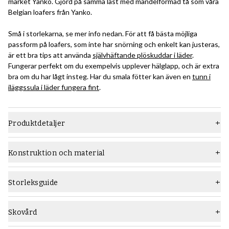
märket Yanko. Gjord på samma läst med mandelformad tå som våra
Belgian loafers från Yanko.
Små i storlekarna, se mer info nedan. För att få bästa möjliga
passform på loafers, som inte har snörning och enkelt kan justeras,
är ett bra tips att använda
självhäftande plöskuddar i läder
.
Fungerar perfekt om du exempelvis upplever hälglapp, och är extra
bra om du har lågt insteg. Har du smala fötter kan även en
tunn i
iläggssula i läder fungera fint
.
Produktdetaljer
Material
Lack
Konstruktion och material
Läst
240
Konstruktion:
Durksydda konstruktion (Blake på engelska) är en traditionell
Sula
Tunn gummisula
Storleksguide
konstruktionsmetod där man gör en söm genom bindsulan,
Typ
Loafers
ovanlädret och yttersulan för att fästa dessa ordentligt ihop.
Detta görs med en durksymaskin. Konstruktionen ger flexibla,
Skovård
Vidd
F (standard)
bekväma skor. Kan normalt sulas om av en skomakare med rätt
Rekommenderade skovårdsprodukter: