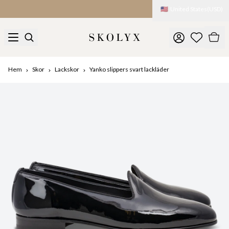
🇺🇸
United States
(
USD
)
Tullar och avgifter debiteras vid import
Hem
Skor
Lackskor
Yanko slippers svart lackläder