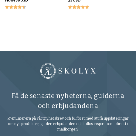
FRÅN 36 USD
23 USD
Sa
Mi
27
Få de senaste nyheterna, guiderna
och erbjudandena
Prenumerera på vårt nyhetsbrev och bli först med att få uppdateringar
om nya produkter, guider, erbjudanden och tidlös inspiration - direkt i
mailkorgen.