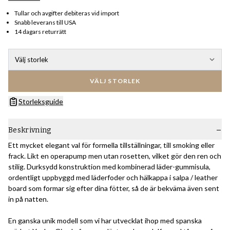
Tullar och avgifter debiteras vid import
Snabb leverans till USA
14 dagars returrätt
Välj storlek
VÄLJ STORLEK
Storleksguide
Beskrivning
Ett mycket elegant val för formella tillställningar, till smoking eller
frack. Likt en operapump men utan rosetten, vilket gör den ren och
stilig. Durksydd konstruktion med kombinerad läder-gummisula,
ordentligt uppbyggd med läderfoder och hälkappa i salpa / leather
board som formar sig efter dina fötter, så de är bekväma även sent
in på natten.
En ganska unik modell som vi har utvecklat ihop med spanska