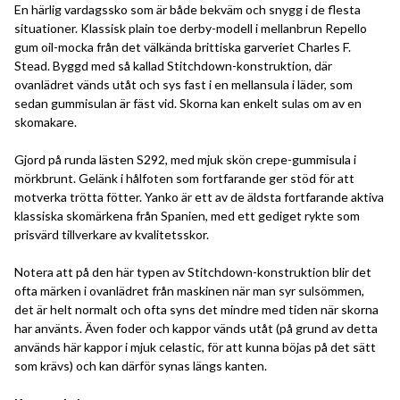
En härlig vardagssko som är både bekväm och snygg i de flesta
situationer. Klassisk plain toe derby-modell i mellanbrun Repello
gum oil-mocka från det välkända brittiska garveriet Charles F.
Stead. Byggd med så kallad Stitchdown-konstruktion, där
ovanlädret vänds utåt och sys fast i en mellansula i läder, som
sedan gummisulan är fäst vid. Skorna kan enkelt sulas om av en
skomakare.
Gjord på runda lästen S292, med mjuk skön crepe-gummisula i
mörkbrunt. Gelänk i hålfoten som fortfarande ger stöd för att
motverka trötta fötter. Yanko är ett av de äldsta fortfarande aktiva
klassiska skomärkena från Spanien, med ett gediget rykte som
prisvärd tillverkare av kvalitetsskor.
Notera att på den här typen av Stitchdown-konstruktion blir det
ofta märken i ovanlädret från maskinen när man syr sulsömmen,
det är helt normalt och ofta syns det mindre med tiden när skorna
har använts. Även foder och kappor vänds utåt (på grund av detta
används här kappor i mjuk celastic, för att kunna böjas på det sätt
som krävs) och kan därför synas längs kanten.