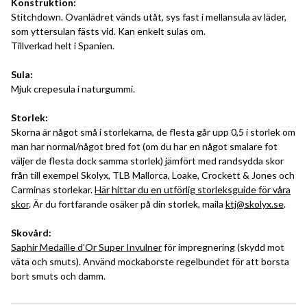
Konstruktion:
Stitchdown. Ovanlädret vänds utåt, sys fast i mellansula av läder,
som yttersulan fästs vid. Kan enkelt sulas om.
Tillverkad helt i Spanien.
Sula:
Mjuk crepesula i naturgummi.
Storlek:
Skorna är något små i storlekarna, de flesta går upp 0,5 i storlek om
man har normal/något bred fot (om du har en något smalare fot
väljer de flesta dock samma storlek) jämfört med randsydda skor
från till exempel Skolyx, TLB Mallorca, Loake, Crockett & Jones och
Carminas storlekar.
Här hittar du en utförlig storleksguide för våra
skor
. Är du fortfarande osäker på din storlek, maila
ktj@skolyx.se
.
Skovård:
Saphir Medaille d'Or Super Invulner
för impregnering (skydd mot
väta och smuts). Använd mockaborste regelbundet för att borsta
bort smuts och damm.