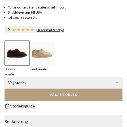
Tullar och avgifter debiteras vid import
Snabb leverans till USA
14 dagars returrätt
4.9
Baserat på 9 betyg
Brown
Sand suede
suede
Välj storlek
VÄLJ STORLEK
Storleksguide
Beskrivning