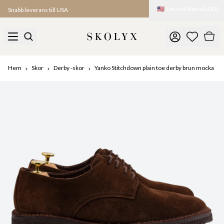
🇺🇸
United States
(
USD
)
Snabb leverans till USA
Hem
Skor
Derby -skor
Yanko Stitchdown plain toe derby brun mocka