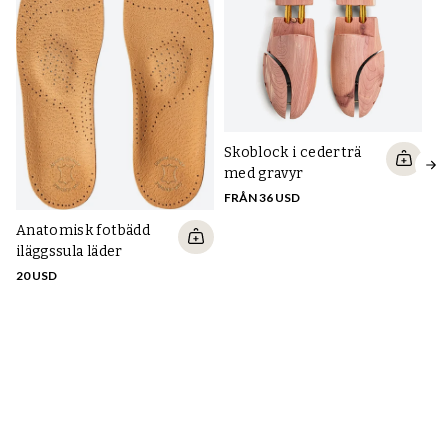
Skoblock i cederträ
Fl
med gravyr
mö
FRÅN 36 USD
79
Anatomisk fotbädd
iläggssula läder
20 USD