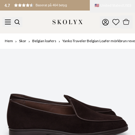
🇺🇸
United States
(
USD
)
4.7
Baserat på 464 betyg
Hem
Skor
Belgian loafers
Yanko Traveler Belgian Loafer mörkbrun re