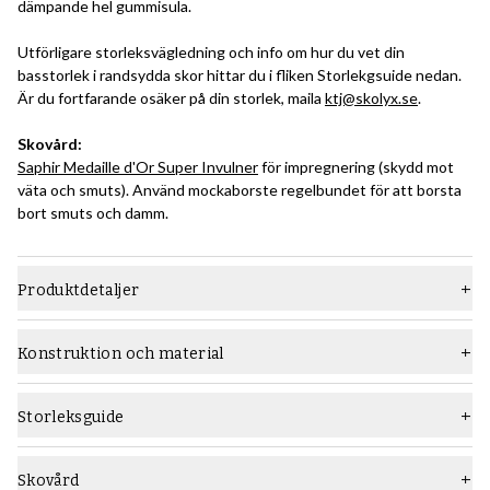
dämpande hel gummisula.
Utförligare storleksvägledning och info om hur du vet din
basstorlek i randsydda skor hittar du i fliken Storlekgsuide nedan.
Är du fortfarande osäker på din storlek, maila
ktj@skolyx.se
.
Skovård:
Saphir Medaille d'Or Super Invulner
för impregnering (skydd mot
väta och smuts). Använd mockaborste regelbundet för att borsta
bort smuts och damm.
Produktdetaljer
Material
Mocka
Konstruktion och material
Läst
282
Konstruktion:
Durksydda konstruktion (Blake på engelska) är en traditionell
Sula
Gummisula
Storleksguide
konstruktionsmetod där man gör en söm genom bindsulan,
Typ
Loafers
ovanlädret och yttersulan för att fästa dessa ordentligt ihop.
Detta görs med en durksymaskin. Konstruktionen ger flexibla,
Skovård