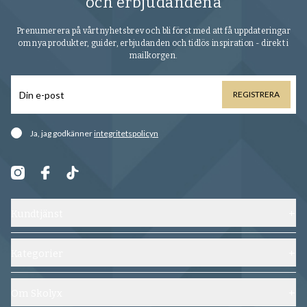
och erbjudandena
Prenumerera på vårt nyhetsbrev och bli först med att få uppdateringar
om nya produkter, guider, erbjudanden och tidlös inspiration - direkt i
mailkorgen.
REGISTRERA
Ja, jag godkänner
integritetspolicyn
Kundtjänst
Kontakta oss
Frakt, byten och returer
Kategorier
Vanliga frågor
Skor
Köpvillkor
Skoblock
Om Skolyx