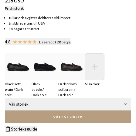
216 USD
Prishistorik
Tullar och avgifter debiteras vid import
Snabb leverans till USA
14 dagars returrätt
4.8
Baserat på 28 betyg
Black soft
Black
Dark brown
Visa mer
grain / Dark
suede /
soft grain /
sole
Dark sole
Dark sole
Välj storlek
VÄLJ STORLEK
Storleksguide