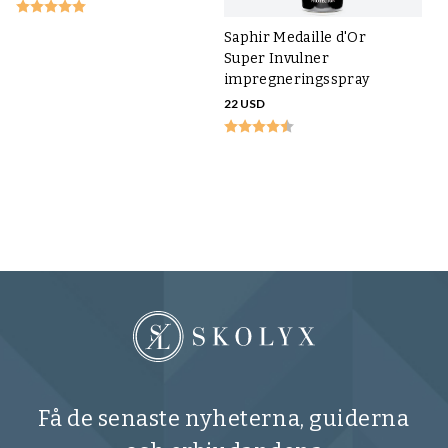
Saphir Medaille d'Or
Super Invulner
impregneringsspray
22 USD
Ka
FR
Få de senaste nyheterna, guiderna