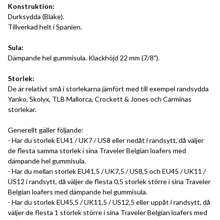
Konstruktion:
Durksydda (Blake).
Tillverkad helt i Spanien.
Sula:
Dämpande hel gummisula. Klackhöjd 22 mm (7/8").
Storlek:
De är relativt små i storlekarna jämfört med till exempel randsydda
Yanko, Skolyx, TLB Mallorca, Crockett & Jones och Carminas
storlekar.
Generellt gäller följande:
- Har du storlek EU41 / UK7 / US8 eller nedåt i randsytt, då väljer
de flesta samma storlek i sina Traveler Belgian loafers med
dämpande hel gummisula.
- Har du mellan storlek EU41,5 / UK7,5 / US8,5 och EU45 / UK11 /
US12 i randsytt, då väljer de flesta 0,5 storlek större i sina Traveler
Belgian loafers med dämpande hel gummisula.
- Har du storlek EU45,5 / UK11,5 / US12,5 eller uppåt i randsytt, då
väljer de flesta 1 storlek större i sina Traveler Belgian loafers med