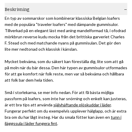
Beskrivning
En typ av sommarskor som kombinerar klassiska Belgian loafers
med de populära "traveler loafers" med dämpande gummisulor.
Tillverkad på en elegant läst med aning mandelformad tå, i ofodrad
mörkbrun reverse kudu mocka från det brittiska garveriet Charles
F. Stead och med matchande nyans på gummisulan. Det gör den
lite mer nedtonad och klassisk i känslan.
Mycket bekväma, som du säkert kan föreställa dig, lite som att gå
på moln när du bär dessa. Den här typen av gummisulor utformades
för att ge komfort när folk reste, men var så bekväma och hållbara
att folk bar dem hela tiden.
Små i storlekarna, se mer info nedan. För att få bästa möjliga
passform på loafers, som inte har snörning och enkelt kan justeras,
är ett bra tips att använda
självhäftande plöskuddar i läder
.
Fungerar perfekt om du exempelvis upplever hälglapp, och är extra
bra om du har lågt insteg. Har du smala fötter kan även en
tunn i
iläggssula i läder fungera fint
.